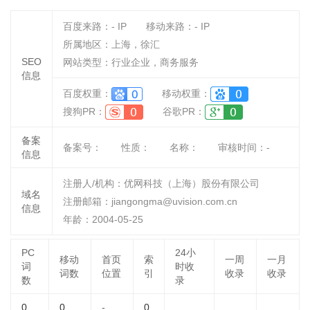
百度来路：
-
IP
移动来路：
-
IP
所属地区：上海，徐汇
SEO
网站类型：行业企业，商务服务
信息
百度权重：
移动权重：
搜狗PR：
谷歌PR：
备案
备案号：
性质：
名称：
审核时间：
-
信息
注册人/机构：优网科技（上海）股份有限公司
域名
注册邮箱：jiangongma@uvision.com.cn
信息
年龄：2004-05-25
PC
24小
移动
首页
索
一周
一月
词
时收
词数
位置
引
收录
收录
数
录
0
0
-
0