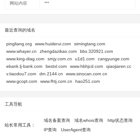
网站内容
***
最近查询的域名
pingliang.org
www.huiderui.com
simingtang.com
www.whayer.cn
zhengdazikao.com
bbs.320921.com
www.king-diag.com
smjy.com.cn
u1d1.com
cangyunge.com
ebank.lj-bank.com
bestxl.com
www.hbhjcd.com
qiaojiaren.cc
v.tiaodou7.com
dm.2144.cn
www.sinocan.com.cn
www.gcopt.com
www.fhtj.com.cn
hao251.com
工具导航
域名备案查询
域名whois查询
http状态查询
站长常用工具：
IP查询
UserAgent查询