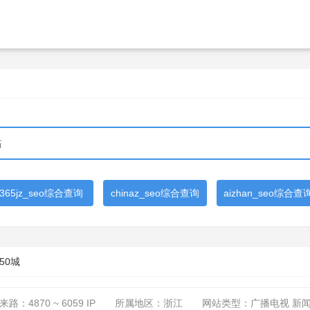
365jz_seo综合查询
chinaz_seo综合查询
aizhan_seo综合查
50城
来路：
4870 ~ 6059
IP
所属地区：浙江
网站类型：广播电视 新