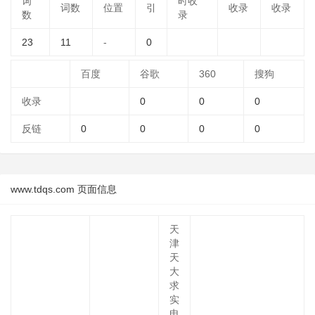
词
时收
词数
位置
引
收录
收录
数
录
23
11
-
0
百度
谷歌
360
搜狗
收录
0
0
0
反链
0
0
0
0
www.tdqs.com 页面信息
天
津
天
大
求
实
电