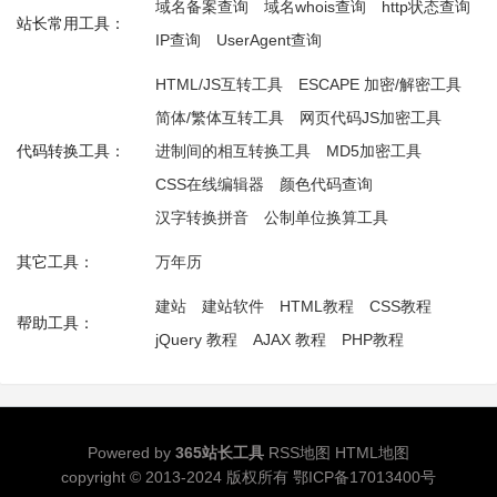
域名备案查询
域名whois查询
http状态查询
站长常用工具：
IP查询
UserAgent查询
HTML/JS互转工具
ESCAPE 加密/解密工具
简体/繁体互转工具
网页代码JS加密工具
代码转换工具：
进制间的相互转换工具
MD5加密工具
CSS在线编辑器
颜色代码查询
汉字转换拼音
公制单位换算工具
其它工具：
万年历
建站
建站软件
HTML教程
CSS教程
帮助工具：
jQuery 教程
AJAX 教程
PHP教程
Powered by
365站长工具
RSS地图
HTML地图
copyright © 2013-2024 版权所有
鄂ICP备17013400号