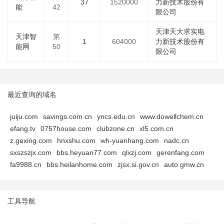
37
1520000
力新技术股份有
能
42
限公司
天津天大求实电
天津智
第
1
604000
力新技术股份有
能网
50
限公司
最近查询的域名
juiju.com
savings.com.cn
yncs.edu.cn
www.dowellchem.cn
efang.tv
0757house.com
clubzone.cn
xl5.com.cn
z.gexing.com
hnxshu.com
wh-yuanhang.com
nadc.cn
sxszszjx.com
bbs.heyuan77.com
qlxzj.com
gerenfang.com
fa9988.cn
bbs.heilanhome.com
zjsx.si.gov.cn
auto.gmw.cn
工具导航