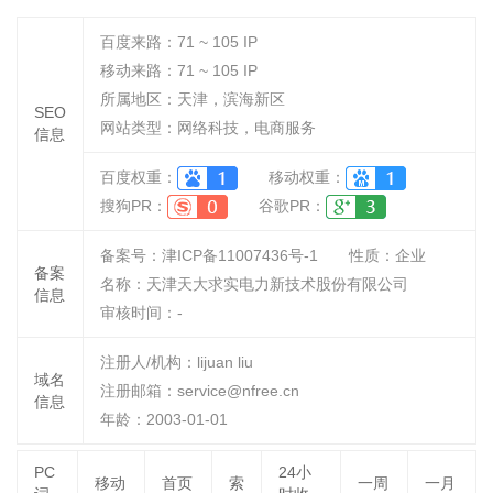
百度来路：
71 ~ 105
IP
移动来路：
71 ~ 105
IP
所属地区：天津，滨海新区
SEO
网站类型：网络科技，电商服务
信息
百度权重：
移动权重：
搜狗PR：
谷歌PR：
备案号：津ICP备11007436号-1
性质：
企业
备案
名称：
天津天大求实电力新技术股份有限公司
信息
审核时间：
-
注册人/机构：lijuan liu
域名
注册邮箱：service@nfree.cn
信息
年龄：2003-01-01
PC
24小
移动
首页
索
一周
一月