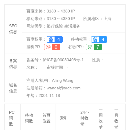
百度来路：
3180 ~ 4380
IP
移动来路：
3180 ~ 4380
IP
所属地区：上海
SEO
网站类型：银行保险 生活服务
信息
百度权重：
移动权重：
搜狗PR：
谷歌PR：
备案号：沪ICP备06030408号-1
性质：
备案
信息
名称：
审核时间：
-
注册人/机构：Ailing Wang
域名
注册邮箱：wangal@srcb.com
信息
年龄：2001-11-18
一
一
PC
24小
移动
首页
周
月
词
索引
时收
词数
位置
收
收
数
录
录
录