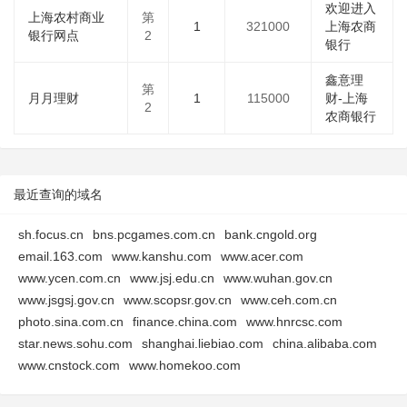
欢迎进入
上海农村商业
第
1
321000
上海农商
银行网点
2
银行
鑫意理
第
月月理财
1
115000
财-上海
2
农商银行
最近查询的域名
sh.focus.cn
bns.pcgames.com.cn
bank.cngold.org
email.163.com
www.kanshu.com
www.acer.com
www.ycen.com.cn
www.jsj.edu.cn
www.wuhan.gov.cn
www.jsgsj.gov.cn
www.scopsr.gov.cn
www.ceh.com.cn
photo.sina.com.cn
finance.china.com
www.hnrcsc.com
star.news.sohu.com
shanghai.liebiao.com
china.alibaba.com
www.cnstock.com
www.homekoo.com