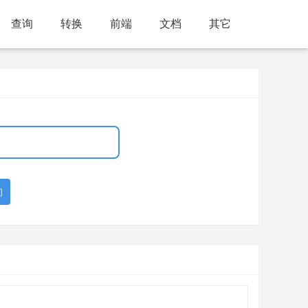
查询
转换
前端
文档
其它
询