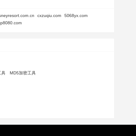
sneyresort.com.cn
cxzuqiu.com
5068yx.com
rip8080.com
工具
MD5加密工具