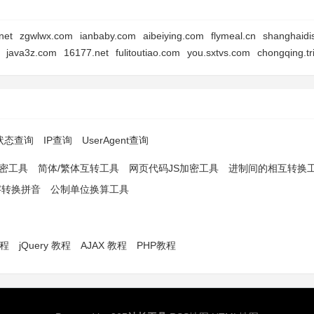
net
zgwlwx.com
ianbaby.com
aibeiying.com
flymeal.cn
shanghaidi
java3z.com
16177.net
fulitoutiao.com
you.sxtvs.com
chongqing.t
p状态查询
IP查询
UserAgent查询
解密工具
简体/繁体互转工具
网页代码JS加密工具
进制间的相互转换
字转换拼音
公制单位换算工具
教程
jQuery 教程
AJAX 教程
PHP教程