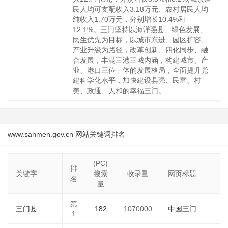
民人均可支配收入3.18万元、农村居民人均
纯收入1.70万元，分别增长10.4%和
12.1%。三门坚持以海洋强县、绿色发展、
民生优先为目标，以城市东进、园区扩容、
产业升级为路径，改革创新、四化同步、融
合发展，丰满三港三城内涵，构建城市、产
业、港口三位一体的发展格局，全面提升党
建科学化水平，加快建设县强、民富、村
美、政通、人和的幸福三门。
www.sanmen.gov.cn 网站关键词排名
(PC)
排
关键字
搜索
收录量
网页标题
名
量
第
三门县
182
1070000
中国三门
1