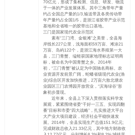
70亿元，形成了集检测、信息、研发、物流
于一体的产业发展体系。其中三角带年产量
约占全国总产量的1/3,输送带及各类传动带
年产量约占全国1/5，是浙江省胶带产业示范
基地和全省唯一的胶带出口基地。
三门是国家现代农业示范区
素有“三门湾、金银滩”之美誉，全县海
岸线长227公里，浅海面积59万亩、滩涂21
万亩、岛屿122个，是浙江海水养殖第一大
县，三门青蟹、缢蛏获国家地理标志证明商
标，被命名为中国青蟹之乡。2014年
初，“三门青蟹”被认定为中国驰名商标。农
业资源开发前景广阔，蛇蟠省级现代农业(渔
业)综合区开发加快推进，2万亩六敖北塘农
业园区三门农博园开放营业，“滨海绿谷”形
象初步显现。
近年来，全县上下深入贯彻落实科学发
展观，紧紧围绕省委“干好一三五、实现四翻
番”目标和市委“四大战略”，扎实推进大平台
大产业大项目建设，经济社会平稳快速发
展。2014年，全县实现生产总值151.9亿元;
完成财政总收入21.33亿元，其中地方财政收
入12.77亿元，分别增长8.3%和8.2%;城镇居