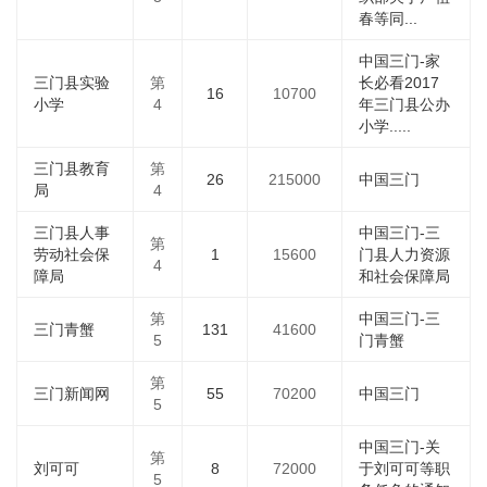
春等同...
中国三门-家
三门县实验
第
长必看2017
16
10700
小学
4
年三门县公办
小学.....
三门县教育
第
26
215000
中国三门
局
4
三门县人事
中国三门-三
第
劳动社会保
1
15600
门县人力资源
4
障局
和社会保障局
第
中国三门-三
三门青蟹
131
41600
5
门青蟹
第
三门新闻网
55
70200
中国三门
5
中国三门-关
第
刘可可
8
72000
于刘可可等职
5