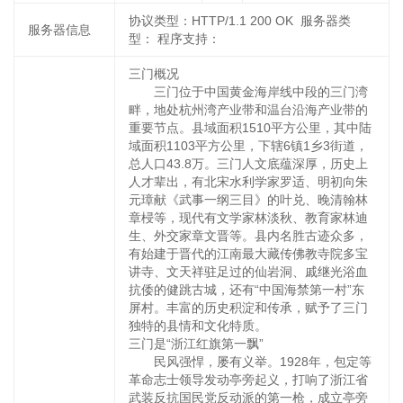
协议类型：HTTP/1.1 200 OK 服务器类
服务器信息
型： 程序支持：
三门概况
三门位于中国黄金海岸线中段的三门湾
畔，地处杭州湾产业带和温台沿海产业带的
重要节点。县域面积1510平方公里，其中陆
域面积1103平方公里，下辖6镇1乡3街道，
总人口43.8万。三门人文底蕴深厚，历史上
人才辈出，有北宋水利学家罗适、明初向朱
元璋献《武事一纲三目》的叶兑、晚清翰林
章梫等，现代有文学家林淡秋、教育家林迪
生、外交家章文晋等。县内名胜古迹众多，
有始建于晋代的江南最大藏传佛教寺院多宝
讲寺、文天祥驻足过的仙岩洞、戚继光浴血
抗倭的健跳古城，还有“中国海禁第一村”东
屏村。丰富的历史积淀和传承，赋予了三门
独特的县情和文化特质。
三门是“浙江红旗第一飘”
民风强悍，屡有义举。1928年，包定等
革命志士领导发动亭旁起义，打响了浙江省
武装反抗国民党反动派的第一枪，成立亭旁