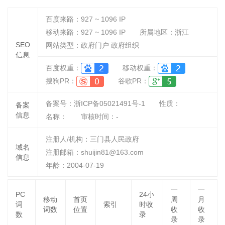
百度来路：
927 ~ 1096
IP
移动来路：
927 ~ 1096
IP
所属地区：浙江
SEO
网站类型：政府门户 政府组织
信息
百度权重：
移动权重：
搜狗PR：
谷歌PR：
备案号：浙ICP备05021491号-1
性质：
备案
信息
名称：
审核时间：
-
注册人/机构：三门县人民政府
域名
注册邮箱：shuijin81@163.com
信息
年龄：2004-07-19
一
一
PC
24小
移动
首页
周
月
词
索引
时收
词数
位置
收
收
数
录
录
录