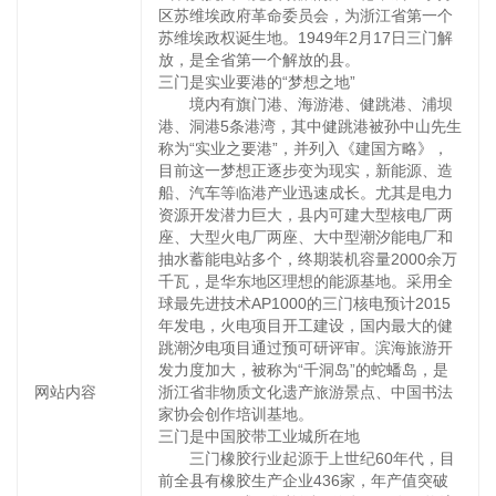
区苏维埃政府革命委员会，为浙江省第一个
苏维埃政权诞生地。1949年2月17日三门解
放，是全省第一个解放的县。
三门是实业要港的“梦想之地”
境内有旗门港、海游港、健跳港、浦坝
港、洞港5条港湾，其中健跳港被孙中山先生
称为“实业之要港”，并列入《建国方略》，
目前这一梦想正逐步变为现实，新能源、造
船、汽车等临港产业迅速成长。尤其是电力
资源开发潜力巨大，县内可建大型核电厂两
座、大型火电厂两座、大中型潮汐能电厂和
抽水蓄能电站多个，终期装机容量2000余万
千瓦，是华东地区理想的能源基地。采用全
球最先进技术AP1000的三门核电预计2015
年发电，火电项目开工建设，国内最大的健
跳潮汐电项目通过预可研评审。滨海旅游开
发力度加大，被称为“千洞岛”的蛇蟠岛，是
网站内容
浙江省非物质文化遗产旅游景点、中国书法
家协会创作培训基地。
三门是中国胶带工业城所在地
三门橡胶行业起源于上世纪60年代，目
前全县有橡胶生产企业436家，年产值突破