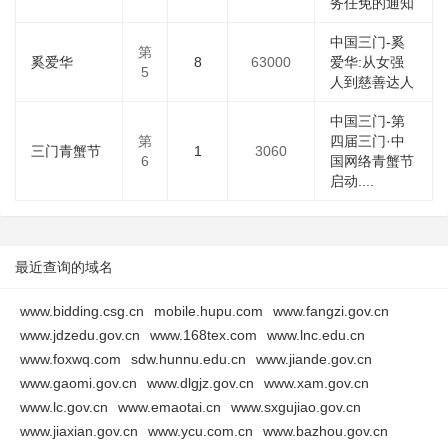
务任免的通知
中国三门-奚
第
奚爱华
8
63000
爱华:从女强
5
人到慈善达人
中国三门-第
第
四届三门·中
三门青蟹节
1
3060
6
国网络青蟹节
启动....
最近查询的域名
www.bidding.csg.cn
mobile.hupu.com
www.fangzi.gov.cn
www.jdzedu.gov.cn
www.168tex.com
www.lnc.edu.cn
www.foxwq.com
sdw.hunnu.edu.cn
www.jiande.gov.cn
www.gaomi.gov.cn
www.dlgjz.gov.cn
www.xam.gov.cn
www.lc.gov.cn
www.emaotai.cn
www.sxgujiao.gov.cn
www.jiaxian.gov.cn
www.ycu.com.cn
www.bazhou.gov.cn