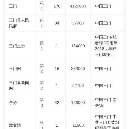
第
三门
176
4120000
中国三门
1
三门县人民
第
34
37000
中国三门
政府
1
中国三门-想
第
看球?不用等
三门足协
1
134000
1
2018世界杯
三门就有...
第
三门网
16
863000
中国三门
2
三门县新闻
第
1
22700
中国三门
网
2
第
中国三门-亭
亭旁
42
136000
3
旁镇
中国三门-中
第
共三门县委组
章文清
1
11600
3
织部关于卢祖