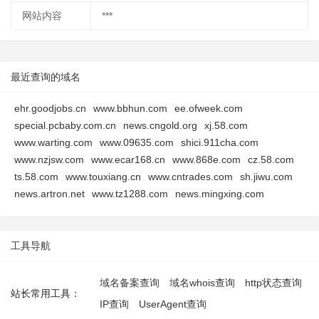
网站内容
***
最近查询的域名
ehr.goodjobs.cn
www.bbhun.com
ee.ofweek.com
special.pcbaby.com.cn
news.cngold.org
xj.58.com
www.warting.com
www.09635.com
shici.911cha.com
www.nzjsw.com
www.ecar168.cn
www.868e.com
cz.58.com
ts.58.com
www.touxiang.cn
www.cntrades.com
sh.jiwu.com
news.artron.net
www.tz1288.com
news.mingxing.com
工具导航
域名备案查询
域名whois查询
http状态查询
站长常用工具：
IP查询
UserAgent查询