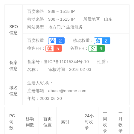
百度来路：
988 ~ 1515
IP
移动来路：
988 ~ 1515
IP
所属地区：山东
SEO
网站类型：地方门户 生活服务
信息
百度权重：
移动权重：
搜狗PR：
谷歌PR：
备案号：鲁ICP备11015344号-10
性质：
备案
信息
名称：
审核时间：
2016-02-03
注册人/机构：
域名
注册邮箱：abuse@ename.com
信息
年龄：2003-06-20
一
一
PC
24小
移动
首页
周
月
词
索引
时收
词数
位置
收
收
数
录
录
录