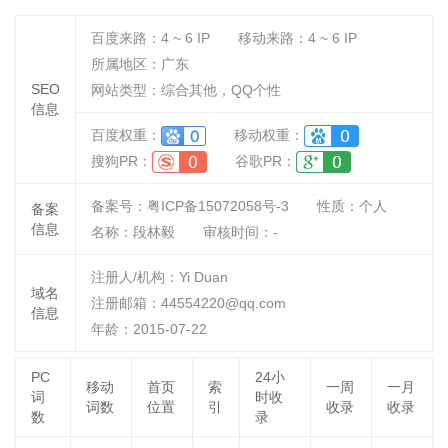
百度来路：
4 ~ 6
IP
移动来路：
4 ~ 6
IP
所属地区：广东
SEO
网站类型：综合其他，QQ个性
信息
百度权重：
移动权重：
搜狗PR：
谷歌PR：
备案号：粤ICP备15072058号-3
性质：
个人
备案
信息
名称：
段林毅
审核时间：
-
注册人/机构：Yi Duan
域名
注册邮箱：44554220@qq.com
信息
年龄：2015-07-22
PC
24小
移动
首页
索
一周
一月
词
时收
词数
位置
引
收录
收录
数
录