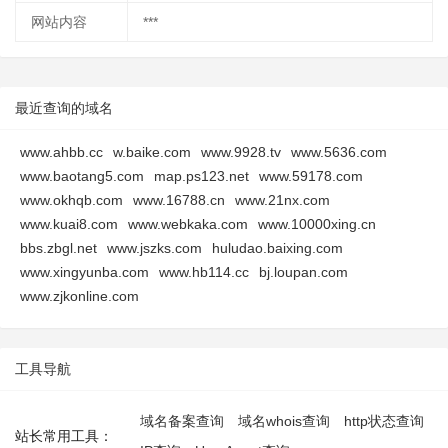
网站内容
***
最近查询的域名
www.ahbb.cc
w.baike.com
www.9928.tv
www.5636.com
www.baotang5.com
map.ps123.net
www.59178.com
www.okhqb.com
www.16788.cn
www.21nx.com
www.kuai8.com
www.webkaka.com
www.10000xing.cn
bbs.zbgl.net
www.jszks.com
huludao.baixing.com
www.xingyunba.com
www.hb114.cc
bj.loupan.com
www.zjkonline.com
工具导航
域名备案查询
域名whois查询
http状态查询
站长常用工具：