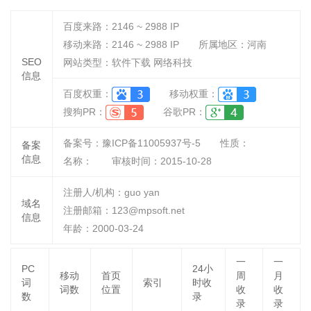
百度来路：
2146 ~ 2988
IP
移动来路：
2146 ~ 2988
IP
所属地区：河南
SEO
网站类型：软件下载 网络科技
信息
百度权重：
移动权重：
搜狗PR：
谷歌PR：
备案号：豫ICP备11005937号-5
性质：
备案
信息
名称：
审核时间：
2015-10-28
注册人/机构：guo yan
域名
注册邮箱：123@mpsoft.net
信息
年龄：2000-03-24
一
一
PC
24小
移动
首页
周
月
词
索引
时收
词数
位置
收
收
数
录
录
录