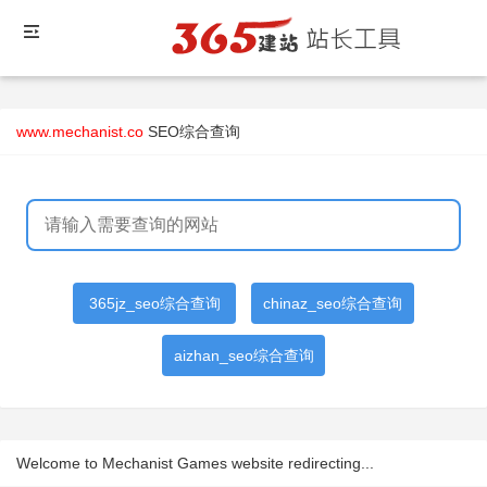
www.mechanist.co
SEO综合查询
365jz_seo综合查询
chinaz_seo综合查询
aizhan_seo综合查询
Welcome to Mechanist Games website redirecting...