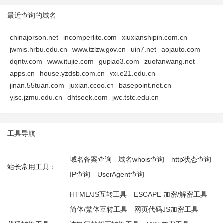
最近查询的域名
chinajorson.net
incomperlite.com
xiuxianshipin.com.cn
jwmis.hrbu.edu.cn
www.tzlzw.gov.cn
uin7.net
aojauto.com
dqntv.com
www.itujie.com
gupiao3.com
zuofanwang.net
apps.cn
house.yzdsb.com.cn
yxi.e21.edu.cn
jinan.55tuan.com
juxian.ccoo.cn
basepoint.net.cn
yjsc.jzmu.edu.cn
dhtseek.com
jwc.tstc.edu.cn
工具导航
域名备案查询
域名whois查询
http状态查询
站长常用工具：
IP查询
UserAgent查询
HTML/JS互转工具
ESCAPE 加密/解密工具
简体/繁体互转工具
网页代码JS加密工具