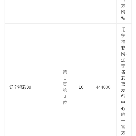
方
网
站
辽
宁
福
彩
网-
辽
宁
第
省
1
彩
页
票
辽宁福彩3d
10
444000
第
发
3
行
位
中
心
唯
一
官
方