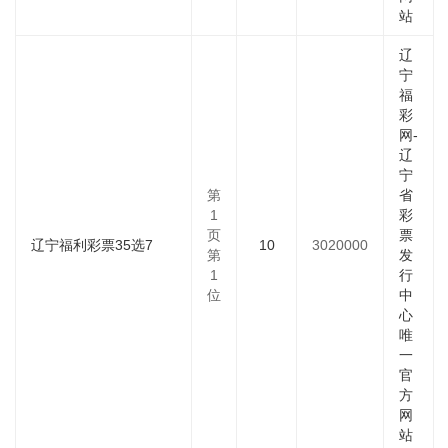
站
辽
宁
福
彩
网-
辽
宁
第
省
1
彩
页
票
辽宁福利彩票35选7
10
3020000
第
发
1
行
位
中
心
唯
一
官
方
网
站