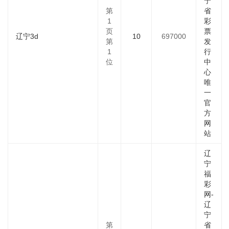
宁
第
省
1
彩
页
票
辽宁3d
10
697000
第
发
1
行
位
中
心
唯
一
官
方
网
站
辽
宁
福
彩
网-
辽
宁
第
省