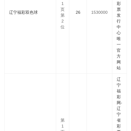
1
彩
页
票
辽宁福彩双色球
26
1530000
第
发
2
行
位
中
心
唯
一
官
方
网
站
辽
宁
福
彩
网-
辽
宁
第
省
1
彩