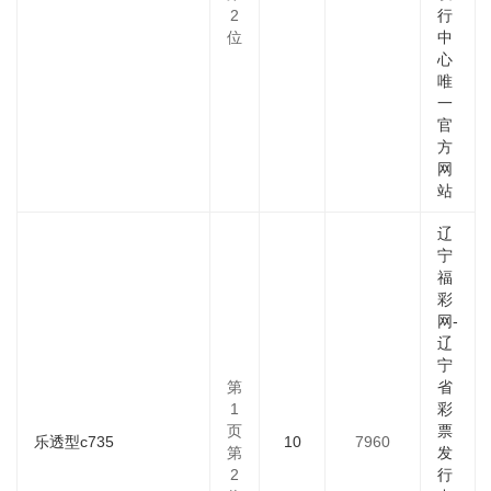
2
行
位
中
心
唯
一
官
方
网
站
辽
宁
福
彩
网-
辽
宁
第
省
1
彩
页
票
乐透型c735
10
7960
第
发
2
行