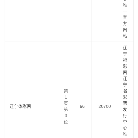
唯
一
官
方
网
站
辽
宁
福
彩
网-
辽
宁
第
省
1
彩
页
票
辽宁体彩网
66
20700
第
发
3
行
位
中
心
唯