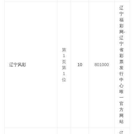
辽
宁
福
彩
网-
辽
宁
第
省
1
彩
页
票
辽宁风彩
10
801000
第
发
1
行
位
中
心
唯
一
官
方
网
站
辽