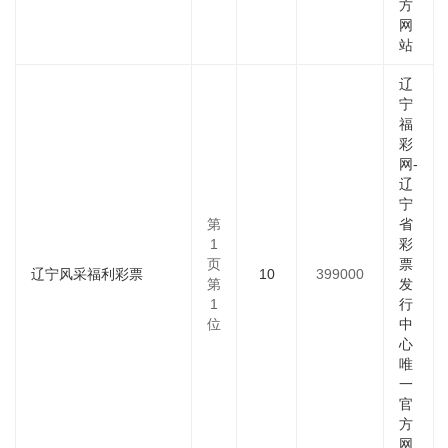
方
网
站
辽
宁
福
彩
网-
辽
宁
第
省
1
彩
页
票
辽宁风采福利彩票
10
399000
第
发
1
行
位
中
心
唯
一
官
方
网