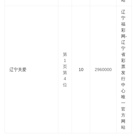
站
辽
宁
福
彩
网-
辽
宁
第
省
1
彩
页
票
辽宁关爱
10
2960000
第
发
4
行
位
中
心
唯
一
官
方
网
站