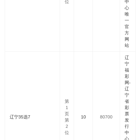
位
中
心
唯
一
官
方
网
站
辽
宁
福
彩
网-
辽
宁
第
省
1
彩
页
票
辽宁35选7
10
80700
第
发
2
行
位
中
心