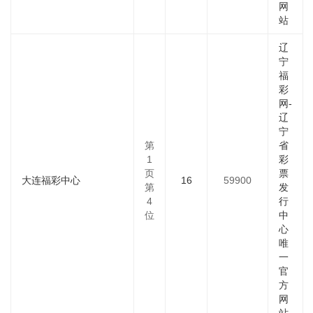
网
站
辽
宁
福
彩
网-
辽
宁
第
省
1
彩
页
票
大连福彩中心
16
59900
第
发
4
行
位
中
心
唯
一
官
方
网