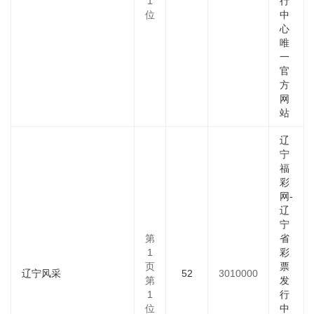
1
行
位
中
心
唯
一
官
方
网
站
辽
宁
福
彩
网-
辽
宁
第
省
1
彩
页
票
辽宁风采
52
3010000
第
发
1
行
位
中