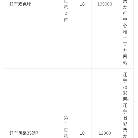
页
票
辽宁双色球
18
199000
第
发
2
行
位
中
心
唯
一
官
方
网
站
辽
宁
福
彩
网-
辽
宁
第
省
1
彩
页
票
辽宁风采35选7
10
12900
第
发