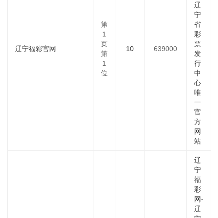
辽
宁
第
省
1
彩
页
票
辽宁福彩官网
10
639000
第
发
1
行
位
中
心
唯
一
官
方
网
站
辽
宁
福
彩
网-
辽