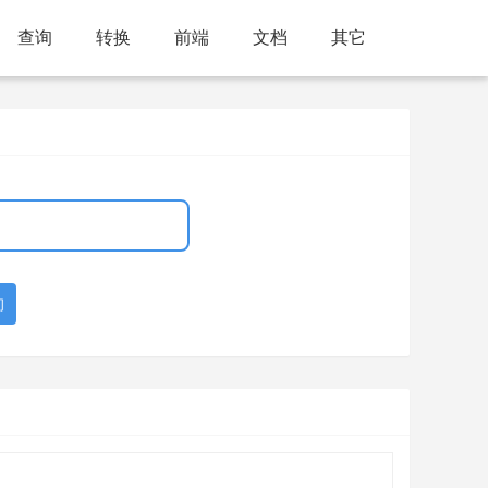
查询
转换
前端
文档
其它
询