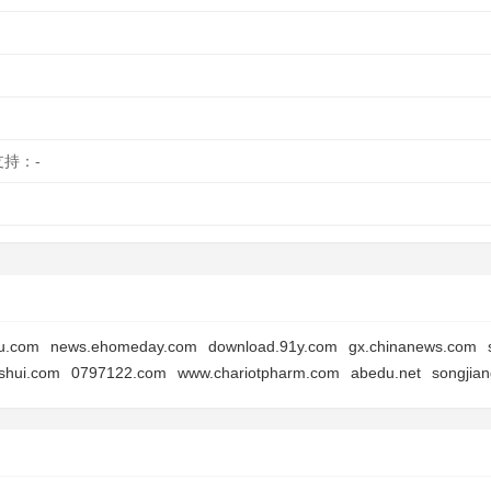
支持：-
u.com
news.ehomeday.com
download.91y.com
gx.chinanews.com
ishui.com
0797122.com
www.chariotpharm.com
abedu.net
songjia