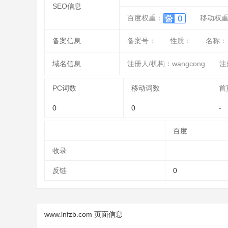
SEO信息
百度权重：
移动权
备案信息
备案号：
性质：
名称：
域名信息
注册人/机构：wangcong
注
PC词数
移动词数
首
0
0
-
百度
收录
反链
0
www.lnfzb.com 页面信息