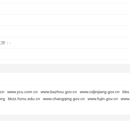
支持：-
.cn
www.ycu.com.cn
www.bazhou.gov.cn
www.cdjinjiang.gov.cn
bbs
org
bkzs.hznu.edu.cn
www.changqing.gov.cn
www.fujin.gov.cn
www.