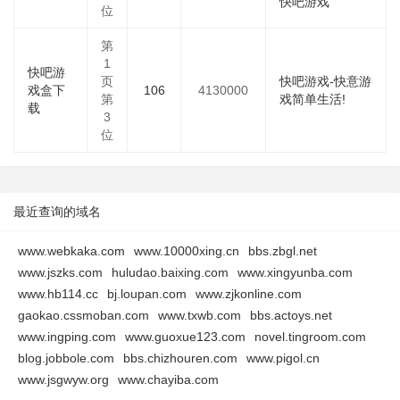
快吧游戏
位
第
1
快吧游
页
快吧游戏-快意游
戏盒下
106
4130000
第
戏简单生活!
载
3
位
最近查询的域名
www.webkaka.com
www.10000xing.cn
bbs.zbgl.net
www.jszks.com
huludao.baixing.com
www.xingyunba.com
www.hb114.cc
bj.loupan.com
www.zjkonline.com
gaokao.cssmoban.com
www.txwb.com
bbs.actoys.net
www.ingping.com
www.guoxue123.com
novel.tingroom.com
blog.jobbole.com
bbs.chizhouren.com
www.pigol.cn
www.jsgwyw.org
www.chayiba.com