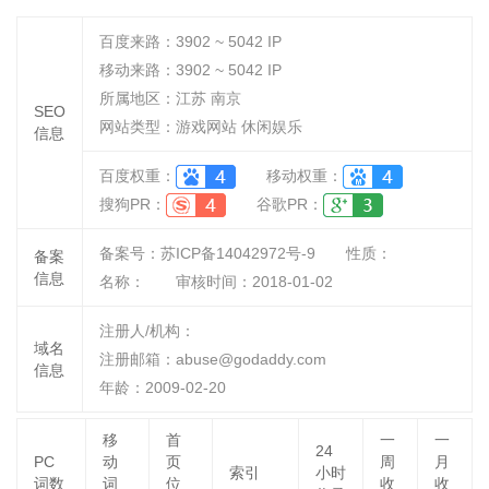
百度来路：
3902 ~ 5042
IP
移动来路：
3902 ~ 5042
IP
所属地区：江苏 南京
SEO
网站类型：游戏网站 休闲娱乐
信息
百度权重：
移动权重：
搜狗PR：
谷歌PR：
备案号：苏ICP备14042972号-9
性质：
备案
信息
名称：
审核时间：
2018-01-02
注册人/机构：
域名
注册邮箱：abuse@godaddy.com
信息
年龄：2009-02-20
移
首
一
一
24
PC
动
页
周
月
索引
小时
词数
词
位
收
收