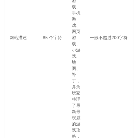
游
戏、
手机
游
戏、
网页
网站描述
85
个字符
游
一般不超过200字符
戏、
小游
戏、
地
图、
补
丁，
并为
玩家
整理
了最
新最
权威
的游
戏攻
略，