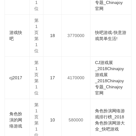
1
专题_Chinajoy
位
官网
第
1
游戏快
页
快吧游戏-快意游
18
3770000
吧
第
戏简单生活!
1
位
第
CJ游戏展
1
_2018Chinajoy
页
游戏展
cj2017
17
4170000
第
_2018Chinajoy
1
专题_Chinajoy
位
官网
第
1
角色扮演网络游
角色扮
页
戏排行榜_2018
演的网
10
580000
第
角色扮演网游大
络游戏
1
全_快吧游戏
位