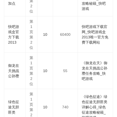
第
加点
攻略秘籍_快吧
2
游戏
位
第
快吧游
1
快吧游戏下载官
戏盒官
页
网_快吧游戏盒
10
60400
方下载
第
2013唯一官方免
2013
2
费下载网站
位
第
1
《御龙在天》御
御龙在
页
龙在天挑战公孙
天挑战
10
55
第
瓒任务攻略_快
公孙瓒
2
吧游戏
位
第
《绿色征途》绿
1
绿色征
色征途无胆匪类
页
途无胆
10
740
详解心得_绿色
第
匪类
征途攻略秘籍_
2