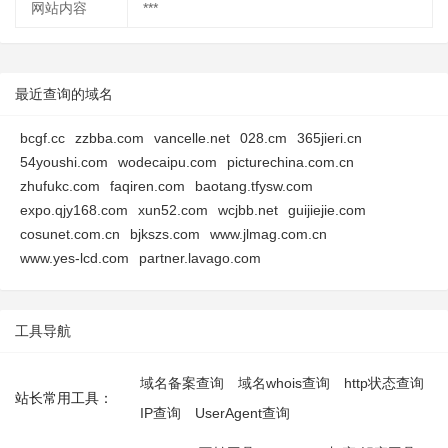
网站内容
***
最近查询的域名
bcgf.cc
zzbba.com
vancelle.net
028.cm
365jieri.cn
54youshi.com
wodecaipu.com
picturechina.com.cn
zhufukc.com
faqiren.com
baotang.tfysw.com
expo.qjy168.com
xun52.com
wcjbb.net
guijiejie.com
cosunet.com.cn
bjkszs.com
www.jlmag.com.cn
www.yes-lcd.com
partner.lavago.com
工具导航
域名备案查询
域名whois查询
http状态查询
站长常用工具：
IP查询
UserAgent查询