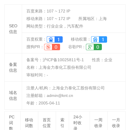
百度来路：
107 ~ 172
IP
移动来路：
107 ~ 172
IP
所属地区：上海
SEO
网站类型：行业企业，汽车配件
信息
百度权重：
移动权重：
搜狗PR：
谷歌PR：
备案号：沪ICP备10025811号-1
性质：
企业
备案
名称：
上海金力泰化工股份有限公司
信息
审核时间：
-
注册人/机构：上海金力泰化工股份有限公司
域名
注册邮箱：admin@knt.cn
信息
年龄：2005-04-11
PC
24小
移动
首页
索
一周
一月
词
时收
词数
位置
引
收录
收录
数
录