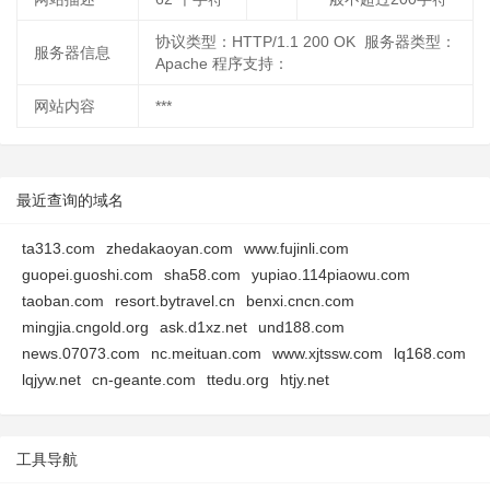
协议类型：HTTP/1.1 200 OK 服务器类型：
服务器信息
Apache 程序支持：
网站内容
***
最近查询的域名
ta313.com
zhedakaoyan.com
www.fujinli.com
guopei.guoshi.com
sha58.com
yupiao.114piaowu.com
taoban.com
resort.bytravel.cn
benxi.cncn.com
mingjia.cngold.org
ask.d1xz.net
und188.com
news.07073.com
nc.meituan.com
www.xjtssw.com
lq168.com
lqjyw.net
cn-geante.com
ttedu.org
htjy.net
工具导航