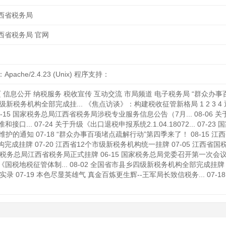
西省税务局
西省税务局 官网
ache/2.4.23 (Unix) 程序支持：
信息公开 纳税服务 税收宣传 互动交流 市局频道 电子税务局 “群众办事
级新税务机构全部完成挂... 《焦点访谈》：构建税收征管新格局 1 2 3
8-15 国家税务总局江西省税务局涉税专业服务信息公告（7月... 08-06
... 07-24 关于升级《出口退税申报系统2.1.04.18072... 0
统升级维护的通知 07-18 “群众办事百项堵点疏解行动”第四季来了！ 08-
构完成挂牌 07-20 江西省12个市级新税务机构统一挂牌 07-05 江西省
家税务总局江西省税务局正式挂牌 06-15 国家税务总局党委召开第一次会议 0
税地税征管体制... 08-02 全国省市县乡四级新税务机构全部完成挂牌 国
录 07-19 本色尽显英雄气 真金百炼更生辉--王军局长致信税务... 07-18