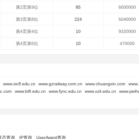
第2页第9位
85
6000000
第3页第8位
224
5040000
第4页第4位
10
9320000
第4页第6位
10
470000
www.sicfl.edu.cn
www.gzrailway.com.cn
www.chuangxin.com
www.
c.com
www.bift.edu.cn
www.fync.edu.cn
www.xzit.edu.cn
www.peih
p状态查询
IP查询
UserAgent查询