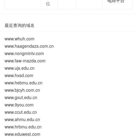
电商平台
位
最近查询的域名
www.whuh.com
www.haagendazs.com.cn
www.nongmintv.com
www.faw-mazda.com
www.ujs.edu.cn
www.hxsd.com
www.hebmu.edu.cn
www.bjcyh.com.cn
www.gxut.edu.cn
www.9you.com
www.ccut.edu.cn
www.ahmu.edu.cn
www.hrbmu.edu.cn
www.eduwest.com