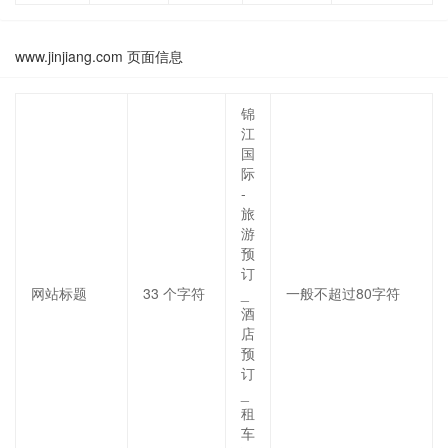
www.jinjiang.com 页面信息
锦
江
国
际
-
旅
游
预
订
网站标题
33
个字符
_
一般不超过80字符
酒
店
预
订
_
租
车