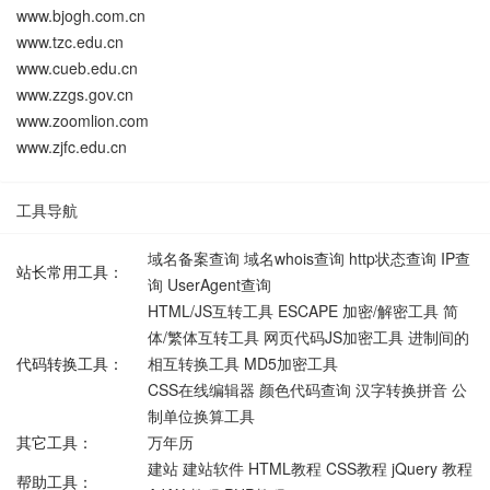
www.bjogh.com.cn
www.tzc.edu.cn
www.cueb.edu.cn
www.zzgs.gov.cn
www.zoomlion.com
www.zjfc.edu.cn
工具导航
域名备案查询
域名whois查询
http状态查询
IP查
站长常用工具：
询
UserAgent查询
HTML/JS互转工具
ESCAPE 加密/解密工具
简
体/繁体互转工具
网页代码JS加密工具
进制间的
代码转换工具：
相互转换工具
MD5加密工具
CSS在线编辑器
颜色代码查询
汉字转换拼音
公
制单位换算工具
其它工具：
万年历
建站
建站软件
HTML教程
CSS教程
jQuery 教程
帮助工具：