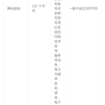
包装
137
个字
网站描述
技术
一般不超过200字符
符
的研
究和
应用
以及
提供
印刷
技术
咨
询、
服务
等业
务，
致力
为烟
草、
医
药、
酒
类、
电子