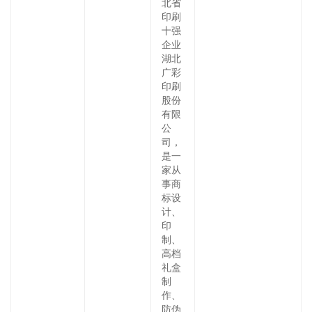
北省
印刷
十强
企业
湖北
广彩
印刷
股份
有限
公
司，
是一
家从
事商
标设
计、
印
制、
高档
礼盒
制
作、
防伪