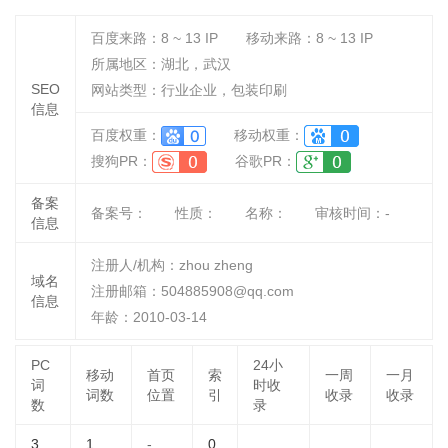
百度来路：
8 ~ 13
IP
移动来路：
8 ~ 13
IP
所属地区：湖北，武汉
SEO
网站类型：行业企业，包装印刷
信息
百度权重：
移动权重：
搜狗PR：
谷歌PR：
备案
备案号：
性质：
名称：
审核时间：
-
信息
注册人/机构：zhou zheng
域名
注册邮箱：504885908@qq.com
信息
年龄：2010-03-14
PC
24小
移动
首页
索
一周
一月
词
时收
词数
位置
引
收录
收录
数
录
3
1
-
0