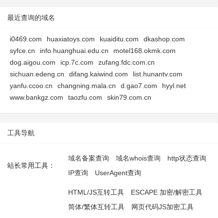
最近查询的域名
i0469.com
huaxiatoys.com
kuaiditu.com
dkashop.com
syfce.cn
info.huanghuai.edu.cn
motel168.okmk.com
dog.aigou.com
icp.7c.com
zufang.fdc.com.cn
sichuan.edeng.cn
difang.kaiwind.com
list.hunantv.com
yanfu.ccoo.cn
changning.mala.cn
d.gao7.com
hyyl.net
www.bankgz.com
taozfu.com
skin79.com.cn
工具导航
域名备案查询
域名whois查询
http状态查询
站长常用工具：
IP查询
UserAgent查询
HTML/JS互转工具
ESCAPE 加密/解密工具
简体/繁体互转工具
网页代码JS加密工具