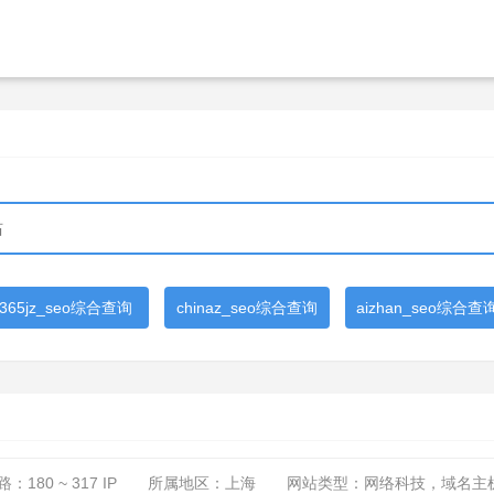
365jz_seo综合查询
chinaz_seo综合查询
aizhan_seo综合查
路：
180 ~ 317
IP
所属地区：上海
网站类型：网络科技，域名主