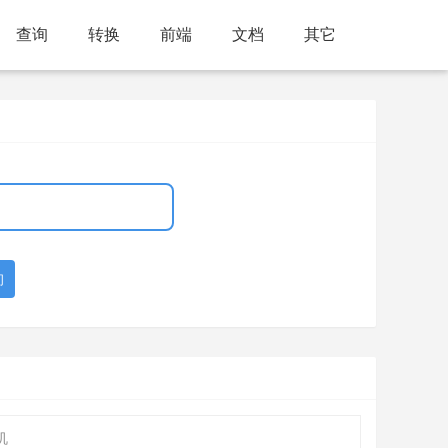
查询
转换
前端
文档
其它
询
机