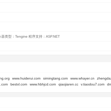
务器类型：Tengine 程序支持：ASP.NET
ang.org
www.huiderui.com
simingtang.com
www.whayer.cn
zhengda
k.com
bestxl.com
www.hbhjcd.com
qiaojiaren.cc
v.tiaodou7.com
dm