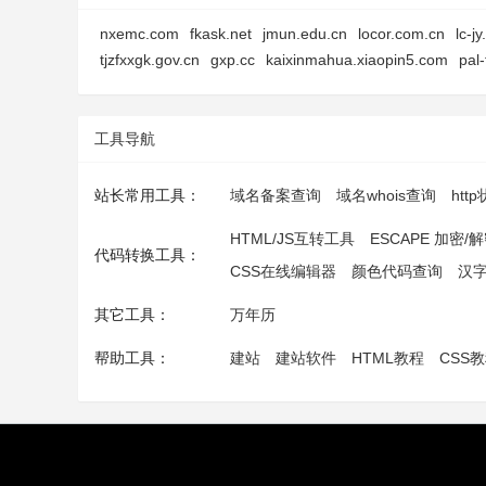
nxemc.com
fkask.net
jmun.edu.cn
locor.com.cn
lc-j
tjzfxxgk.gov.cn
gxp.cc
kaixinmahua.xiaopin5.com
pal
工具导航
站长常用工具：
域名备案查询
域名whois查询
htt
HTML/JS互转工具
ESCAPE 加密/
代码转换工具：
CSS在线编辑器
颜色代码查询
汉
其它工具：
万年历
帮助工具：
建站
建站软件
HTML教程
CSS