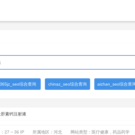
365jz_seo综合查询
chinaz_seo综合查询
aizhan_seo综合查
量肝素钙注射液
路：
27 ~ 36
IP
所属地区：河北
网站类型：医疗健康，药品药学