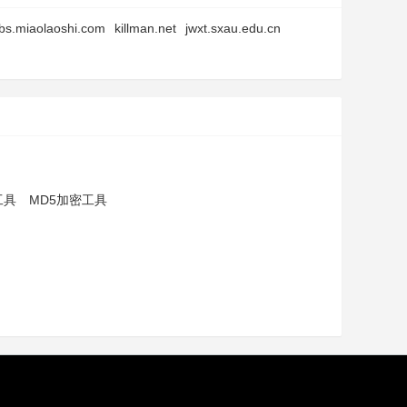
bs.miaolaoshi.com
killman.net
jwxt.sxau.edu.cn
工具
MD5加密工具