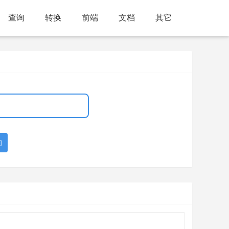
查询
转换
前端
文档
其它
询