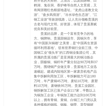
府齐名的天师府、上清宫，以及阳际峰、白
鹤湖、鬼谷洞、香炉峰等自然人文景观，又
有闽浙赣红色根据地遗址。“龙虎山道教文化
游”、“畲乡风情游”、“冷水绿色生态游”、“江
铜工业游”等旅游线路，让人充分领略贵溪的
古老与现代文明。好资源，体现了贵溪禀赋
优良和美好前景。
贵溪好品牌，是一个富有竞争力的地
方。铜牌响。贵溪因铜设市、因铜兴市，享
有“中国新兴铜都”之美誉，是“中国再生资源
循环利用基地”。驻有世界铜行业前三强、中
国铜工业“领头羊”的江西铜业集团公司，其
所属的贵溪冶炼厂是亚洲最大的铜冶炼企
业，阴极铜、铜杆年产量分别达90万吨和37
万吨。围绕铜产业做文章，贵溪地方工业迅
速崛起。建成内陆地区第一家废弃机电产品
集中拆解利用加工区，年拆解能力可达180
万吨，年产废铜45万吨、废铝10万吨、废塑
料10万吨、废钢铁95万吨。贵溪工业园区、
铜拆解加工区已落户企业117家，半数以上
为铜加工企业，年铜加工能力达到100万吨
以上，拥有青铜、黄铜、白铜三大门类以及
各种规格的铜线、铜板、铜带、异型铜材