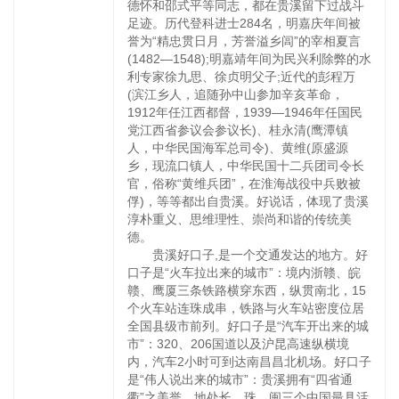
德怀和邵式平等同志，都在贵溪留下过战斗
足迹。历代登科进士284名，明嘉庆年间被
誉为“精忠贯日月，芳誉溢乡闾”的宰相夏言
(1482—1548);明嘉靖年间为民兴利除弊的水
利专家徐九思、徐贞明父子;近代的彭程万
(滨江乡人，追随孙中山参加辛亥革命，
1912年任江西都督，1939—1946年任国民
党江西省参议会参议长)、桂永清(鹰潭镇
人，中华民国海军总司令)、黄维(原盛源
乡，现流口镇人，中华民国十二兵团司令长
官，俗称“黄维兵团”，在淮海战役中兵败被
俘)，等等都出自贵溪。好说话，体现了贵溪
淳朴重义、思维理性、崇尚和谐的传统美
德。
贵溪好口子,是一个交通发达的地方。好
口子是“火车拉出来的城市”：境内浙赣、皖
赣、鹰厦三条铁路横穿东西，纵贯南北，15
个火车站连珠成串，铁路与火车站密度位居
全国县级市前列。好口子是“汽车开出来的城
市”：320、206国道以及沪昆高速纵横境
内，汽车2小时可到达南昌昌北机场。好口子
是“伟人说出来的城市”：贵溪拥有“四省通
衢”之美誉，地处长、珠、闽三个中国最具活