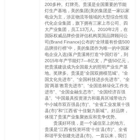
200多种。灯牌亮。贵溪是全国重要的节能
灯生产基地，美的集团(美的集团是一家以家
电业为主，涉足物流等领域的大型综合性现
代化企业集团，旗下拥有三家上市公司、四
大产业集团，员工13万人。2010年2月，在
国际权威品牌价值评估机构英国品牌顾问公
司(Brand Finance)公布的“全球最有价值500
品牌排行榜”中，美的集团作为唯一的中国家
电企业入选)落户贵溪将打造“中国灯谷”，到
2015年年产节能灯7—8亿支，产值50亿元，
把贵溪建设成为全国最大的照明产业生产基
地。奖牌多。贵溪是“全国双拥模范城”、“全
国文化先进市”、“全国科技进步先进市”、“全
国‘两基’教育先进市”、“全国造林绿化工作先
进市”、“全国金融生态市”、“全国经济百强
县”、“中国最具投资潜力和最具区域带动力
中小城市双百强县(市)”、“全省工业发展十强
县(市)”和“江西省‘十佳魅力新城’”。好品牌，
体现了贵溪产业集聚效应和竞争优势。
贵溪好环境，是一个诚信至上的地方。
贵溪是“江西省投资环境‘十佳’县(市)”、全省
和谐平安创建先进县(市)。一直以来，我们