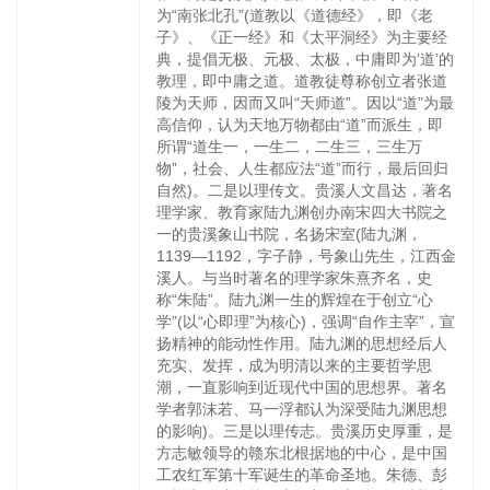
为“南张北孔”(道教以《道德经》，即《老
子》、《正一经》和《太平洞经》为主要经
典，提倡无极、元极、太极，中庸即为‘道’的
教理，即中庸之道。道教徒尊称创立者张道
陵为天师，因而又叫“天师道”。因以“道”为最
高信仰，认为天地万物都由“道”而派生，即
所谓“道生一，一生二，二生三，三生万
物”，社会、人生都应法“道”而行，最后回归
自然)。二是以理传文。贵溪人文昌达，著名
理学家、教育家陆九渊创办南宋四大书院之
一的贵溪象山书院，名扬宋室(陆九渊，
1139—1192，字子静，号象山先生，江西金
溪人。与当时著名的理学家朱熹齐名，史
称“朱陆”。陆九渊一生的辉煌在于创立“心
学”(以“心即理”为核心)，强调“自作主宰”，宣
扬精神的能动性作用。陆九渊的思想经后人
充实、发挥，成为明清以来的主要哲学思
潮，一直影响到近现代中国的思想界。著名
学者郭沫若、马一浮都认为深受陆九渊思想
的影响)。三是以理传志。贵溪历史厚重，是
方志敏领导的赣东北根据地的中心，是中国
工农红军第十军诞生的革命圣地。朱德、彭