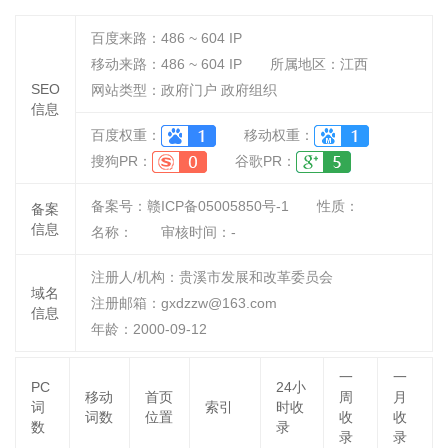
百度来路：
486 ~ 604
IP
移动来路：
486 ~ 604
IP
所属地区：江西
SEO
网站类型：政府门户 政府组织
信息
百度权重：
移动权重：
搜狗PR：
谷歌PR：
备案号：赣ICP备05005850号-1
性质：
备案
信息
名称：
审核时间：
-
注册人/机构：贵溪市发展和改革委员会
域名
注册邮箱：gxdzzw@163.com
信息
年龄：2000-09-12
一
一
PC
24小
移动
首页
周
月
词
索引
时收
词数
位置
收
收
数
录
录
录