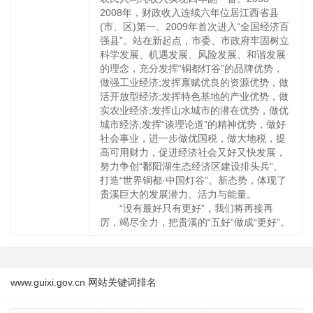
2008年，财政收入连续六年位居江西省县
(市、区)第一。2009年首次进入“全国经济百
强县”。站在新起点，市委、市政府牢固树立
科学发展、机遇发展、风险发展、和谐发展
的理念，充分发挥“铜都灯谷”的品牌优势，
做强工业经济;发挥禀赋优良的资源优势，做
活开放型经济;发挥特色基地的产业优势，做
实农业经济;发挥山水城市的潜在优势，做优
城市经济;发挥“谈理论道”的精神优势，做好
社会事业，进一步做优国税，做大地税，提
高可用财力，促进经济社会又好又快发展，
努力争创“鄱阳湖生态经济区建设排头兵”、
打造“世界铜都·中国灯谷”。新态势，体现了
贵溪巨大的发展潜力、活力与能量。
“没有最好只有更好”，我们将再接再
厉，竭尽全力，把贵溪的“五好”做成“更好”。
www.guixi.gov.cn 网站关键词排名