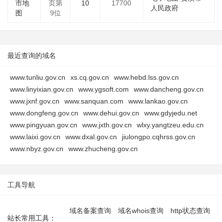
市地
页第
10
17700
人民政府
图
9位
最近查询的域名
www.tunliu.gov.cn
xs.cq.gov.cn
www.hebd.lss.gov.cn
www.linyixian.gov.cn
www.ygsoft.com
www.dancheng.gov.cn
www.jxnf.gov.cn
www.sanquan.com
www.lankao.gov.cn
www.dongfeng.gov.cn
www.dehui.gov.cn
www.gdyjedu.net
www.pingyuan.gov.cn
www.jxth.gov.cn
wlxy.yangtzeu.edu.cn
www.laixi.gov.cn
www.dxal.gov.cn
jiulongpo.cqhrss.gov.cn
www.nbyz.gov.cn
www.zhucheng.gov.cn
工具导航
域名备案查询
域名whois查询
http状态查询
站长常用工具：