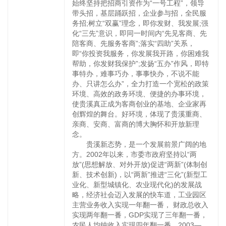
始终坚持把招商引资作为“一号工程”，领导
带头招，基层踊跃招，企业参与招，全民服
务招;树立“双赢”理念，即你发财、我发展;强
化“三先”意识，即同一时间内“先见客商、先
陪客商、先服务客商”;落实“四助”关系，
即“你投资我服务，你发展我开路，你困难我
帮助，你发财我保护”;发扬“五办”作风，即特
事特办，难事巧办，事事快办，不说不能
办、只讲怎么办”，全力打造一个宽松的政策
环境、高效的政务环境、便捷的办事环境，
使贵溪真正成为客商创业的基地、企业家再
创辉煌的舞台。好环境，体现了贵溪重商、
亲商、安商、富商的博大胸怀和开放新理
念。
贵溪新态势，是一个发展前景广阔的地
方。2002年以来，市委市政府坚持以“两
放”(思想解放、对外开放)促进“两新”(体制创
新、技术创新)，以“两新”推进“三化”(新型工
业化、新型城镇化、农业现代化)的发展战
略，经济社会迈入发展的快车道，工业园区
主营业务收入实现一年翻一番， 财政总收入
实现两年翻一番，GDP实现了三年翻一番，
农民人均纯收入实现四年翻一番。2003—