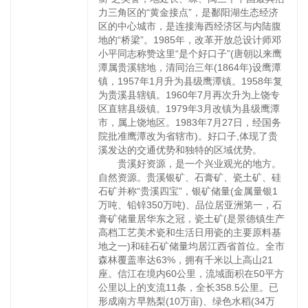
力三角区的“黄金接点”，是鄱阳湖生态经济
区的中心城市，是连接海西经济区与内陆腹
地的“桥梁”。1985年，改革开放总设计师邓
小平同志称赞这里“是个好口子”(唐朝以来鹰
潭属贵溪辖地，清同治三年(1864年)设鹰潭
镇，1957年1月升为县级鹰潭镇。1958年复
为贵溪县辖镇。1960年7月再次升为上饶专
区直辖县级镇。1979年3月改镇为县级鹰潭
市，属上饶地区。1983年7月27日，经国务
院批准鹰潭改为省辖市)。好口子,体现了贵
溪发达的交通优势和独特的区域优势。
贵溪好资源，是一个兴业观光的地方。
自然资源。贵溪银矿、石膏矿、瓷土矿、硅
石矿并称“贵溪四宝”，银矿储量(金属量银1
万吨、铅锌350万吨)、品位居亚洲第一，石
膏矿储量居华东之冠，瓷土矿(是景德镇生产
高档工艺美术瓷和生活日用瓷的主要原料基
地之一)和硅石矿储量均居江西省首位。全市
森林覆盖率达63%，拥有千米以上高山21
座。信江在境内60公里，流域面积在50平方
公里以上的支流11条，全长358.5公里。已
形成南方早熟梨(10万亩)、绿色水稻(34万