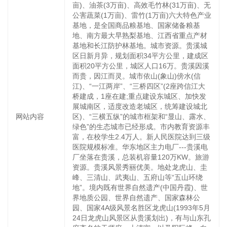
亩)、油茶(3万亩)、高效毛竹林(31万亩)、无
公害蔬菜(1万亩)、雷竹(1万亩)六大特色产业
基地，是全国商品粮基地、国家储备粮基
地、南方最大早熟梨基地、江西省重点产材
基地和长江防护林基地。城市资源。贵溪城
区日新月异，规划面积34平方公里，建成区
面积20平方公里，城区人口16万。贵溪因溪
而贵，因江而灵。城市依山(象山)傍水(信
江)、“一江两岸”、“三桥四区”(2座跨信江大
桥建成，1座在建;重点建设东城区、加快发
展城南区，适度改造老城区，统筹建设城北
网站内容
区)、“三横五纵”的城市框架和“显山、露水、
绿色”的生态城市已经形成。市内教育资源丰
富，在校学生2.4万人。新人民医院达到三级
医院规模标准。华东地区主力电厂---贵溪电
厂坐落在贵溪，总装机容量120万KW。旅游
资源。贵溪风景秀丽优美。地处龙虎山、圭
峰、三清山、武夷山、五府山等“五山环绕
地”。境内既有世界自然遗产(中国丹霞)、世
界地质公园、世界自然遗产、国家森林公
园、国家4A级风景名胜区龙虎山(1993年5月
24日龙虎山风景区从贵溪划出)，有与山东孔