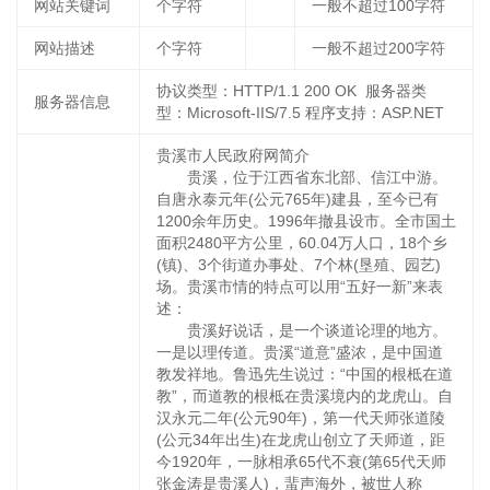
网站关键词
个字符
一般不超过100字符
网站描述
个字符
一般不超过200字符
协议类型：HTTP/1.1 200 OK 服务器类
服务器信息
型：Microsoft-IIS/7.5 程序支持：ASP.NET
贵溪市人民政府网简介
贵溪，位于江西省东北部、信江中游。
自唐永泰元年(公元765年)建县，至今已有
1200余年历史。1996年撤县设市。全市国土
面积2480平方公里，60.04万人口，18个乡
(镇)、3个街道办事处、7个林(垦殖、园艺)
场。贵溪市情的特点可以用“五好一新”来表
述：
贵溪好说话，是一个谈道论理的地方。
一是以理传道。贵溪“道意”盛浓，是中国道
教发祥地。鲁迅先生说过：“中国的根柢在道
教”，而道教的根柢在贵溪境内的龙虎山。自
汉永元二年(公元90年)，第一代天师张道陵
(公元34年出生)在龙虎山创立了天师道，距
今1920年，一脉相承65代不衰(第65代天师
张金涛是贵溪人)，蜚声海外，被世人称