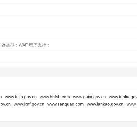
 服务器类型：WAF 程序支持：
n
www.fujin.gov.cn
www.hbfsh.com
www.guixi.gov.cn
www.tunliu.go
ov.cn
www.jxnf.gov.cn
www.sanquan.com
www.lankao.gov.cn
www.