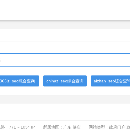
365jz_seo综合查询
chinaz_seo综合查询
aizhan_seo综合查
来路：
771 ~ 1034
IP
所属地区：广东 肇庆
网站类型：政府门户 