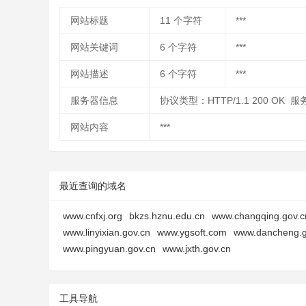
网站标题
11
个字符
***
网站关键词
6
个字符
***
网站描述
6
个字符
***
服务器信息
协议类型：HTTP/1.1 200 OK
网站内容
***
最近查询的域名
www.cnfxj.org
bkzs.hznu.edu.cn
www.changqing.gov.c
www.linyixian.gov.cn
www.ygsoft.com
www.dancheng.g
www.pingyuan.gov.cn
www.jxth.gov.cn
工具导航