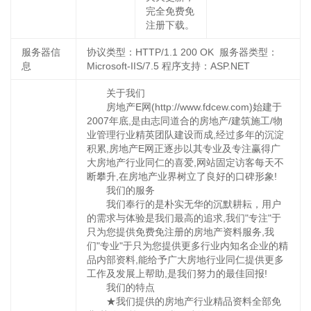
完全免费免
注册下载。
服务器信
协议类型：HTTP/1.1 200 OK 服务器类型：
息
Microsoft-IIS/7.5 程序支持：ASP.NET
关于我们
房地产E网(http://www.fdcew.com)始建于
2007年底,是由志同道合的房地产/建筑施工/物
业管理行业精英团队建设而成,经过多年的沉淀
积累,房地产E网正逐步以其专业及专注赢得广
大房地产行业同仁的喜爱,网站固定访客每天不
断攀升,在房地产业界树立了良好的口碑形象!
我们的服务
我们奉行的是朴实无华的沉默耕耘，用户
的需求与体验是我们最高的追求,我们"专注"于
只为您提供免费免注册的房地产资料服务,我
们"专业"于只为您提供更多行业内知名企业的精
品内部资料,能给予广大房地行业同仁提供更多
工作及发展上帮助,是我们努力的最佳回报!
我们的特点
★我们提供的房地产行业精品资料全部免