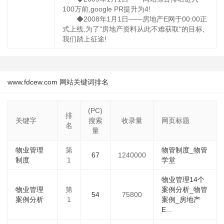
100万前,google PR提升为4!
◆2008年1月1日——房地产E网于00:00正
式上线,为了"房地产资料从此不难获取"的目标,
我们踏上征途!
www.fdcew.com 网站关键词排名
(PC)
排
关键字
搜索
收录量
网页标题
名
量
物业管理
第
物管制度_物管
67
1240000
制度
1
学堂
物业管理14个
物业管理
第
案例分析_物管
54
75800
案例分析
1
案例_房地产
E...