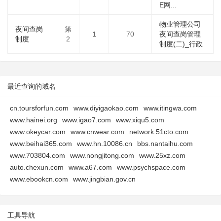
E网...
物业管理公司
夜间查岗
第
1
70
夜间查岗管理
制度
2
制度(二)_行政
最近查询的域名
cn.toursforfun.com
www.diyigaokao.com
www.itingwa.com
www.hainei.org
www.igao7.com
www.xiqu5.com
www.okeycar.com
www.cnwear.com
network.51cto.com
www.beihai365.com
www.hn.10086.cn
bbs.nantaihu.com
www.703804.com
www.nongjitong.com
www.25xz.com
auto.chexun.com
www.a67.com
www.psychspace.com
www.ebookcn.com
www.jingbian.gov.cn
工具导航