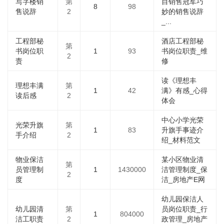
写字楼销
第
目销售冠军巧
8
98
售说辞
2
妙的销售说辞
_...
工程部秘
酒店工程部秘
第
书岗位职
1
93
书岗位职责_维
2
责
修
读《理想丰
理想丰满
第
1
42
满》有感_心得
读后感
2
体会
中心小学光荣
光荣升旗
第
1
83
升旗手事迹介
手介绍
2
绍_材料范文
物业保洁
某小区物业清
第
员管理制
1
1430000
洁管理制度_保
2
度
洁_房地产E网
幼儿园保洁人
幼儿园清
第
员岗位职责_行
1
804000
洁工职责
2
政管理_房地产