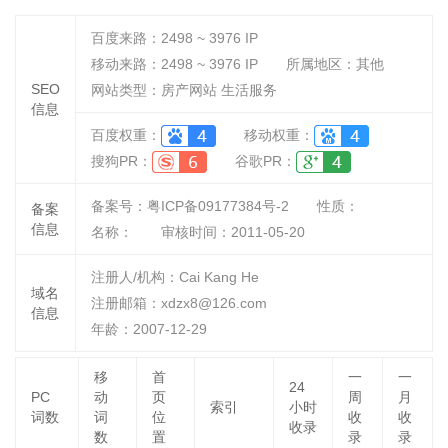
百度来路：
2498 ~ 3976
IP
移动来路：
2498 ~ 3976
IP
所属地区：其他
SEO
网站类型：房产网站 生活服务
信息
百度权重：
移动权重：
搜狗PR：
谷歌PR：
备案号：粤ICP备09177384号-2
性质：
备案
信息
名称：
审核时间：
2011-05-20
注册人/机构：Cai Kang He
域名
注册邮箱：xdzx8@126.com
信息
年龄：2007-12-29
移
首
一
一
24
PC
动
页
周
月
索引
小时
词数
词
位
收
收
收录
数
置
录
录