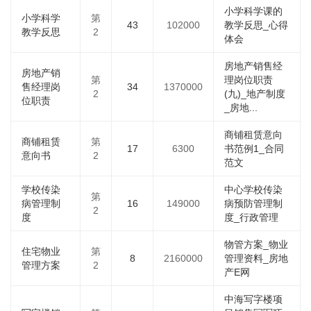
小学科学课的
小学科学
第
43
102000
教学反思_心得
教学反思
2
体会
房地产销售经
房地产销
第
理岗位职责
售经理岗
34
1370000
2
(九)_地产制度
位职责
_房地...
商铺租赁意向
商铺租赁
第
17
6300
书范例1_合同
意向书
2
范文
学校传染
中心学校传染
第
病管理制
16
149000
病预防管理制
2
度
度_行政管理
物管方案_物业
住宅物业
第
8
2160000
管理资料_房地
管理方案
2
产E网
中海写字楼项