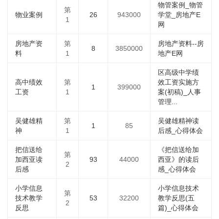
物管案例_物管
第
物业案例
26
943000
学堂_房地产E
1
网
房地产资
第
房地产资料--房
8
3850000
料
1
地产E网
区高级中学绩
高中绩效
第
效工资实施方
1
399000
工资
1
案(初稿)_人事
管理...
吴健雄精
第
吴健雄精神读
1
85
神
1
后感_心得体会
把信送给
《把信送给加
第
加西亚读
93
44000
西亚》的读后
2
后感
感_心得体会
小学信息
小学信息技术
第
技术教学
53
32200
教学反思(五
2
反思
篇)_心得体会