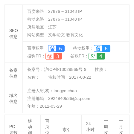
百度来路：
27876 ~ 31048
IP
移动来路：
27876 ~ 31048
IP
所属地区：江苏
SEO
网站类型：文学论文 教育文化
信息
百度权重：
移动权重：
搜狗PR：
谷歌PR：
备案号：沪ICP备13029565号-9
性质：
备案
信息
名称：
审核时间：
2017-08-22
注册人/机构：tangye chao
域名
注册邮箱：2924940536@qq.com
信息
年龄：2012-03-29
移
首
一
一
24
PC
动
页
周
月
索引
小时
词数
词
位
收
收