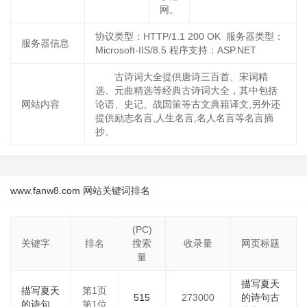
网。
协议类型：HTTP/1.1 200 OK 服务器类型：
服务器信息
Microsoft-IIS/8.5 程序支持：ASP.NET
古诗词大全提供唐诗三百首、宋词精
选、元曲精选等经典古诗词大全，其中包括
网站内容
论语、史记、战国策等古文典籍译文,另外还
提供励志名言,人生名言,名人名言等名言摘
抄。
www.fanw8.com 网站关键词排名
(PC)
关键字
排名
搜索
收录量
网页标题
量
描写夏天
描写夏天
第1页
515
273000
的诗句古
的诗句
第1位