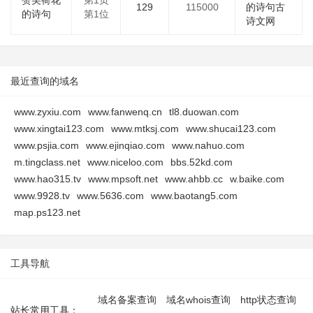
赞美荷花
第1页
129
115000
的诗句古
的诗句
第1位
诗文网
最近查询的域名
www.zyxiu.com
www.fanwenq.cn
tl8.duowan.com
www.xingtai123.com
www.mtksj.com
www.shucai123.com
www.psjia.com
www.ejinqiao.com
www.nahuo.com
m.tingclass.net
www.niceloo.com
bbs.52kd.com
www.hao315.tv
www.mpsoft.net
www.ahbb.cc
w.baike.com
www.9928.tv
www.5636.com
www.baotang5.com
map.ps123.net
工具导航
域名备案查询
域名whois查询
http状态查询
站长常用工具：