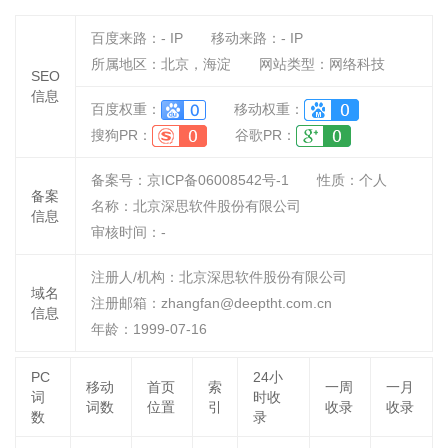
百度来路：
-
IP
移动来路：
-
IP
所属地区：北京，海淀
网站类型：网络科技
SEO
信息
百度权重：
移动权重：
搜狗PR：
谷歌PR：
备案号：京ICP备06008542号-1
性质：
个人
备案
名称：
北京深思软件股份有限公司
信息
审核时间：
-
注册人/机构：北京深思软件股份有限公司
域名
注册邮箱：zhangfan@deeptht.com.cn
信息
年龄：1999-07-16
PC
24小
移动
首页
索
一周
一月
词
时收
词数
位置
引
收录
收录
数
录