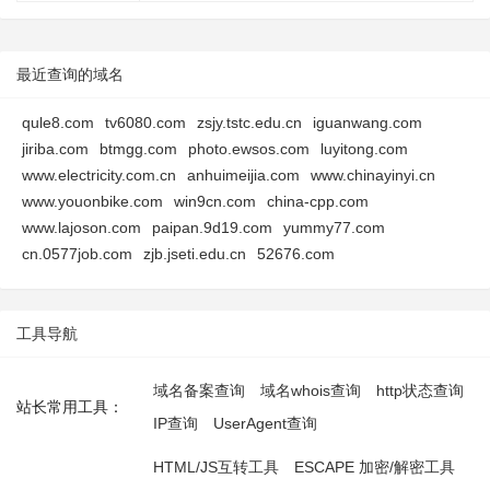
最近查询的域名
qule8.com
tv6080.com
zsjy.tstc.edu.cn
iguanwang.com
jiriba.com
btmgg.com
photo.ewsos.com
luyitong.com
www.electricity.com.cn
anhuimeijia.com
www.chinayinyi.cn
www.youonbike.com
win9cn.com
china-cpp.com
www.lajoson.com
paipan.9d19.com
yummy77.com
cn.0577job.com
zjb.jseti.edu.cn
52676.com
工具导航
域名备案查询
域名whois查询
http状态查询
站长常用工具：
IP查询
UserAgent查询
HTML/JS互转工具
ESCAPE 加密/解密工具