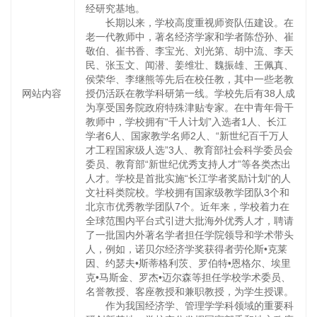
经研究基地。
长期以来，学校高度重视师资队伍建设。在
老一代教师中，著名经济学家和学者陈岱孙、崔
敬伯、崔书香、李宝光、刘光第、胡中流、李天
民、张玉文、闻潜、姜维壮、魏振雄、王佩真、
侯荣华、李继熊等先后在校任教，其中一些老教
网站内容
授仍活跃在教学科研第一线。学校先后有38人成
为享受国务院政府特殊津贴专家。在中青年骨干
教师中，学校拥有“千人计划”入选者1人、长江
学者6人、国家教学名师2人、“新世纪百千万人
才工程国家级人选”3人、教育部社会科学委员会
委员、教育部“新世纪优秀支持人才”等各类杰出
人才。学校是首批实施“长江学者奖励计划”的人
文社科类院校。学校拥有国家级教学团队3个和
北京市优秀教学团队7个。近年来，学校着力在
全球范围内平台式引进大批海外优秀人才，聘请
了一批国内外著名学者担任学院领导和学术带头
人，例如，诺贝尔经济学奖获得者劳伦斯•克莱
因、约瑟夫•斯蒂格利茨、罗伯特•恩格尔、埃里
克•马斯金、罗杰•迈尔森等担任学校学术委员、
名誉教授、客座教授和兼职教授，为学生授课。
作为我国经济学、管理学学科领域的重要科