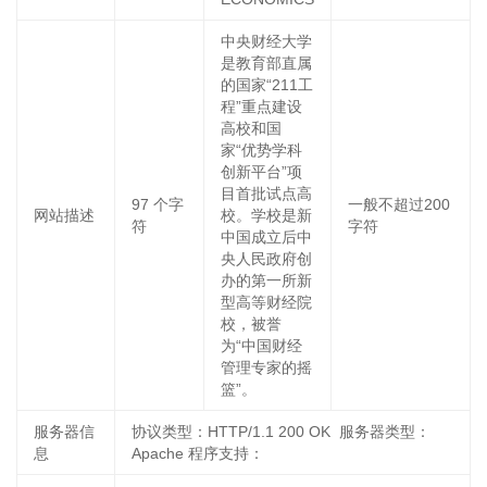
中央财经大学
是教育部直属
的国家“211工
程”重点建设
高校和国
家“优势学科
创新平台”项
目首批试点高
97
个字
一般不超过200
网站描述
校。学校是新
符
字符
中国成立后中
央人民政府创
办的第一所新
型高等财经院
校，被誉
为“中国财经
管理专家的摇
篮”。
服务器信
协议类型：HTTP/1.1 200 OK 服务器类型：
息
Apache 程序支持：