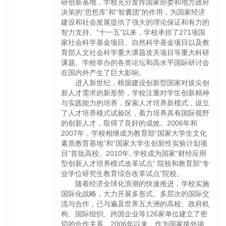
研创新基地，学校充分发挥国家部委和地方政府
决策的“思想库”和“智囊团”的作用，为国家经济
建设和社会发展提供了强大的理论保证和有力的
智力支持。“十一五”以来，学校承担了271项国
家社会科学基金项目、自然科学基金项目以及教
育部人文社会科学重大课题攻关项目等重大科研
课题。学校举办的各类论坛和高水平国际研讨会
在国内外产生了巨大影响。
进入新世纪，根据建设创新型国家对拔尖创
新人才需求的新形势，学校注重对学生创新精神
与实践能力的培养，探索人才培养新模式，设立
了人才培养模式试验区，着力培养具有国际视野
的创新人才，取得了良好的成效。2006年和
2007年，学校相继成为教育部“国家大学生文化
素质教育基地”和“国家大学生创新性实验计划项
目”首批高校。2010年, 学校成为国家“财经应用
型创新人才培养模式改革试点” 院校和教育部“专
业学位研究生教育综合改革试点”院校。
随着经济全球化浪潮的快速推进，学校实施
国际化战略，大力开展多形式、多层次的国际交
流与合作，已与遍及世界五大洲的高校、政府机
构、国际组织、跨国企业等126家单位建立了密
切的合作关系。2006年以来，作为国家援外项