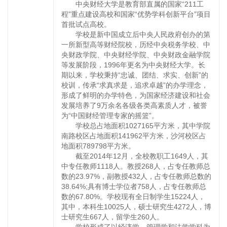
中央财经大学是教育部直属的国家“211工
程”重点建设高校和国家“优势学科创新平台”项目
首批试点高校。
学校是新中国成立后中央人民政府创办的第
一所新型高等财经院校，历经中央税务学校、中
央财政学院、中央财经学院、中央财政金融学院
等发展阶段，1996年更名为中央财经大学。长
期以来，学校秉持“忠诚、团结、求实、创新”的
校训，传承“求真求是，追求卓越”的办学理念，
形成了鲜明的办学特色，为国家经济建设和社会
发展培养了9万余名各级各类高素质人才，被誉
为“中国财经管理专家的摇篮”。
学校总占地面积1027165平方米，其中学院
南路校区占地面积141962平方米，沙河校区占
地面积789798平方米。
截至2014年12月，全校教职工1649人，其
中专任教师1118人。教授268人，占专任教师总
数的23.97%，副教授432人，占专任教师总数的
38.64%;具有博士学位者758人，占专任教师总
数的67.80%。学校现有全日制学生15224人，
其中，本科生10025人，硕士研究生4272人，博
士研究生667人，留学生260人。