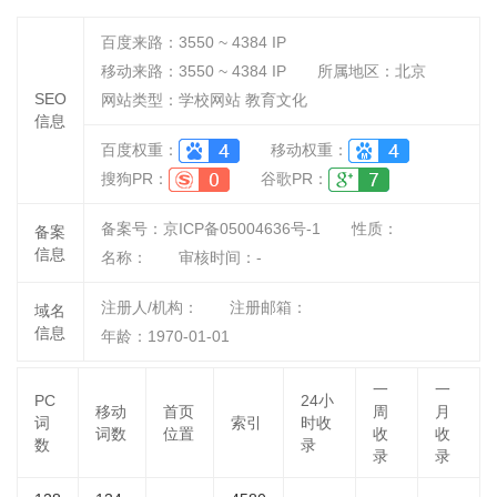
百度来路：
3550 ~ 4384
IP
移动来路：
3550 ~ 4384
IP
所属地区：北京
SEO
网站类型：学校网站 教育文化
信息
百度权重：
移动权重：
搜狗PR：
谷歌PR：
备案号：京ICP备05004636号-1
性质：
备案
信息
名称：
审核时间：
-
注册人/机构：
注册邮箱：
域名
信息
年龄：1970-01-01
一
一
PC
24小
移动
首页
周
月
词
索引
时收
词数
位置
收
收
数
录
录
录