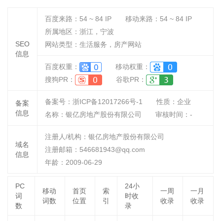
百度来路：
54 ~ 84
IP
移动来路：
54 ~ 84
IP
所属地区：浙江，宁波
SEO
网站类型：生活服务，房产网站
信息
百度权重：
移动权重：
搜狗PR：
谷歌PR：
备案号：浙ICP备12017266号-1
性质：
企业
备案
信息
名称：
银亿房地产股份有限公司
审核时间：
-
注册人/机构：银亿房地产股份有限公司
域名
注册邮箱：546681943@qq.com
信息
年龄：2009-06-29
PC
24小
移动
首页
索
一周
一月
词
时收
词数
位置
引
收录
收录
数
录