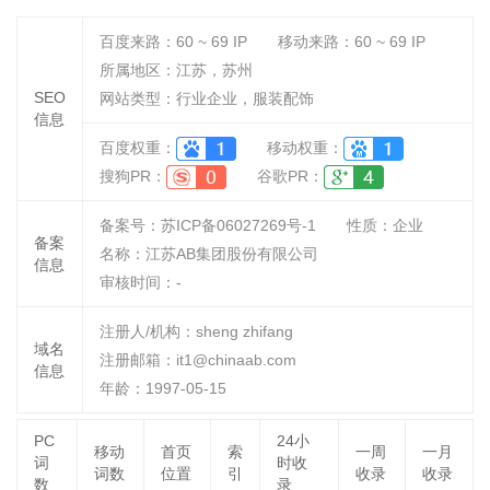
百度来路：
60 ~ 69
IP
移动来路：
60 ~ 69
IP
所属地区：江苏，苏州
SEO
网站类型：行业企业，服装配饰
信息
百度权重：
移动权重：
搜狗PR：
谷歌PR：
备案号：苏ICP备06027269号-1
性质：
企业
备案
名称：
江苏AB集团股份有限公司
信息
审核时间：
-
注册人/机构：sheng zhifang
域名
注册邮箱：it1@chinaab.com
信息
年龄：1997-05-15
PC
24小
移动
首页
索
一周
一月
词
时收
词数
位置
引
收录
收录
数
录