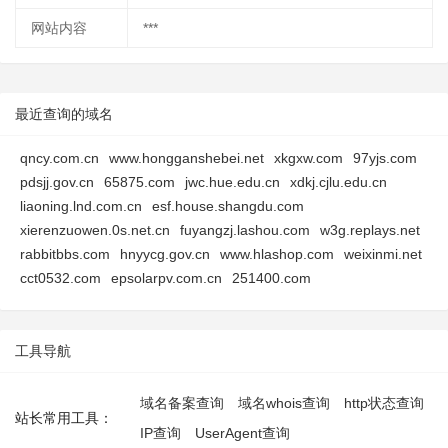
网站内容
***
最近查询的域名
qncy.com.cn
www.hongganshebei.net
xkgxw.com
97yjs.com
pdsjj.gov.cn
65875.com
jwc.hue.edu.cn
xdkj.cjlu.edu.cn
liaoning.lnd.com.cn
esf.house.shangdu.com
xierenzuowen.0s.net.cn
fuyangzj.lashou.com
w3g.replays.net
rabbitbbs.com
hnyycg.gov.cn
www.hlashop.com
weixinmi.net
cct0532.com
epsolarpv.com.cn
251400.com
工具导航
域名备案查询
域名whois查询
http状态查询
站长常用工具：
IP查询
UserAgent查询