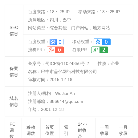
百度来路：
18 ~ 25
IP
移动来路：
18 ~ 25
IP
所属地区：四川，巴中
SEO
网站类型：综合其他，门户网站，地方网站
信息
百度权重：
移动权重：
搜狗PR：
谷歌PR：
备案号：蜀ICP备11024850号-2
性质：
企业
备案
名称：
巴中市品亿网络科技有限公司
信息
审核时间：
2015-12-18
注册人/机构：WuJianAn
域名
注册邮箱：886644@qq.com
信息
年龄：2001-12-18
PC
24小
移动
首页
索
一周
一月
词
时收
词数
位置
引
收录
收录
数
录