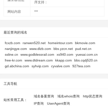
序支持：
网站内容
***
最近查询的域名
fcxzb.com
ranwen520.net
homeintour.com
bkmovie.com
nanjingye.com
www.dlzb.com
bbs.yzcn.net
pud.net.cn
ssline.cn
www.godblessrail.com
xs940.com
yuesai.com.cn
free-kr.com
www.dtdream.com
kkapp.com
bbs.cqdj520.cn
gd.abchina.com
syhvip.com
cyvalve.com
927tea.com
工具导航
域名备案查询
域名whois查询
http状态查询
站长常用工具：
IP查询
UserAgent查询