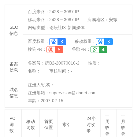
百度来路：
2428 ~ 3087
IP
移动来路：
2428 ~ 3087
IP
所属地区：安徽
SEO
网站类型：论坛社区 新闻媒体
信息
百度权重：
移动权重：
搜狗PR：
谷歌PR：
备案号：皖B2-20070010-2
性质：
备案
信息
名称：
审核时间：
-
注册人/机构：
域名
注册邮箱：supervision@xinnet.com
信息
年龄：2007-02-15
一
一
PC
24小
移动
首页
周
月
词
索引
时收
词数
位置
收
收
数
录
录
录