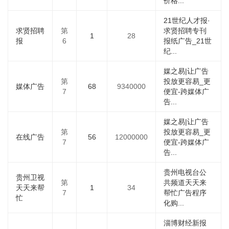
价格...
21世纪人才报·
求贤招聘
第
求贤招聘专刊
1
28
报
6
报纸广告_21世
纪...
媒之易|让广告
第
投放更容易_更
媒体广告
68
9340000
7
便宜-跨媒体广
告...
媒之易|让广告
第
投放更容易_更
在线广告
56
12000000
7
便宜-跨媒体广
告...
贵州电视台公
贵州卫视
第
共频道天天来
天天来帮
1
34
7
帮忙广告程序
忙
化购...
淄博财经新报