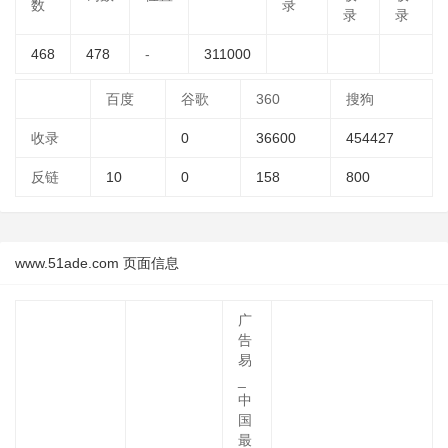
数
录
录
录
468
478
-
311000
百度
谷歌
360
搜狗
收录
0
36600
454427
反链
10
0
158
800
www.51ade.com 页面信息
广
告
易
_
中
国
最