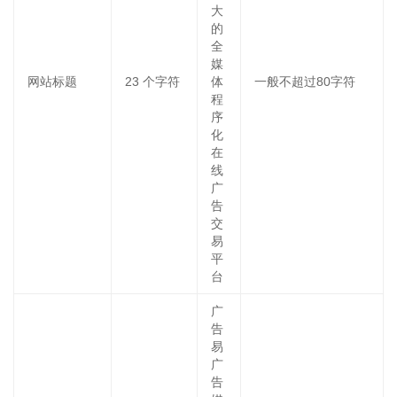
大
的
全
媒
网站标题
23
个字符
体
一般不超过80字符
程
序
化
在
线
广
告
交
易
平
台
广
告
易
广
告