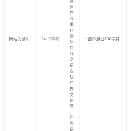
媒
体
在
线
采
购
媒
网站关键词
24
个字符
一般不超过100字符
体
在
线
交
易
在
线
广
告
交
易
网
广
告
易