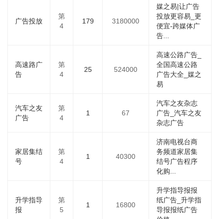
媒之易|让广告
第
投放更容易_更
广告投放
179
3180000
4
便宜-跨媒体广
告...
高速公路广告_
高速路广
第
全国高速公路
25
524000
告
4
广告大全_媒之
易
汽车之友杂志
汽车之友
第
1
67
广告_汽车之友
广告
4
杂志广告
济南电视台商
家居集结
第
务频道家居集
1
40300
号
4
结号广告程序
化购...
升学指导报报
升学指导
第
纸广告_升学指
1
16800
报
5
导报报纸广告