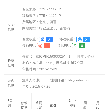
百度来路：
775 ~ 1122
IP
移动来路：
775 ~ 1122
IP
所属地区：北京，朝阳
SEO
网站类型：行业企业，广告营销
信息
百度权重：
移动权重：
搜狗PR：
谷歌PR：
备案号：京ICP备15063325号-1
性质：
企业
备案
名称：
媒之易（北京）网络科技有限公司
信息
审核时间：
2015-12-09
注册人/机构：
注册邮箱：tld@cndns.com
域名
信息
年龄：2015-07-25
一
一
PC
24小
移动
首页
周
月
词
索引
时收
词数
位置
收
收