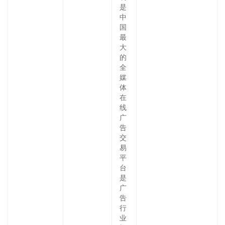
是
中
国
最
大
的
全
媒
体
在
线
广
告
交
易
平
台
是
广
告
行
业