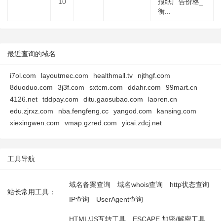
10
报纸广告价格_
衡...
最近查询的域名
i7ol.com
layoutmec.com
healthmall.tv
njthgf.com
8duoduo.com
3j3f.com
sxtcm.com
ddahr.com
99mart.cn
4126.net
tddpay.com
ditu.gaosubao.com
laoren.cn
edu.zjrxz.com
nba.fengfeng.cc
yangod.com
kansing.com
xiexingwen.com
vmap.gzred.com
yicai.zdcj.net
工具导航
域名备案查询
域名whois查询
http状态查询
站长常用工具：
IP查询
UserAgent查询
HTML/JS互转工具
ESCAPE 加密/解密工具