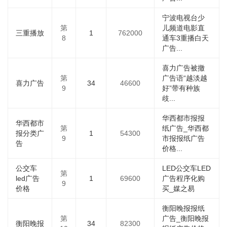
宁波电视台少
第
儿频道电影直
三重播放
1
762000
8
通车3重播白天
广告...
喜力广告被撤
第
广告语“越淡越
喜力广告
34
46600
9
好”带有种族
歧...
华西都市报报
华西都市
第
纸广告_华西都
报分类广
1
54300
9
市报报纸广告
告
价格...
公交车
LED公交车LED
第
led广告
1
69600
广告程序化购
9
价格
买_媒之易
衡阳晚报报纸
第
广告_衡阳晚报
衡阳晚报
34
82300