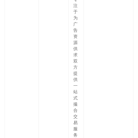
注
于
为
广
告
资
源
供
求
双
方
提
供
一
站
式
撮
合
交
易
服
务