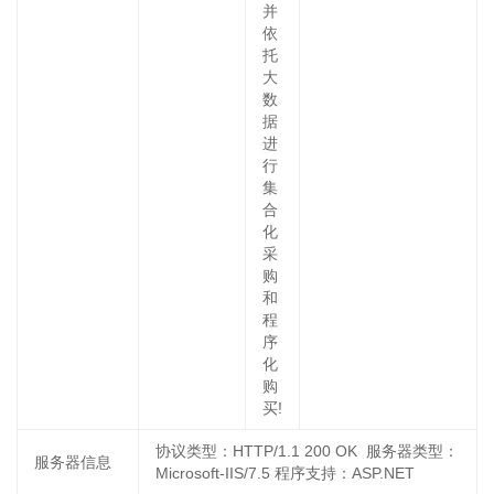
并
依
托
大
数
据
进
行
集
合
化
采
购
和
程
序
化
购
买!
协议类型：HTTP/1.1 200 OK 服务器类型：
服务器信息
Microsoft-IIS/7.5 程序支持：ASP.NET