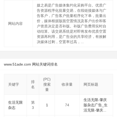
媒之易是广告媒体集约化采购平台。优质广
告资源程序化批量交易，在线链接媒体与广
告客户，广告客户批量程序化下单，批量出
价，媒体根据版面空置情况及客户出价和客
网站内容
户资质决定是否补版。补版广告费用实时自
动结算。该交易系统是对即将发布优质空置
资源再利用，是广告业的共享经济，有效解
决媒体过剩，空置率过高，...
www.51ade.com 网站关键词排名
(PC)
排
关键字
搜索
收录量
网页标题
名
量
生活无限-肇庆
生活无限
第
1
74
版杂志广告_生
杂志
3
活无限-肇庆...