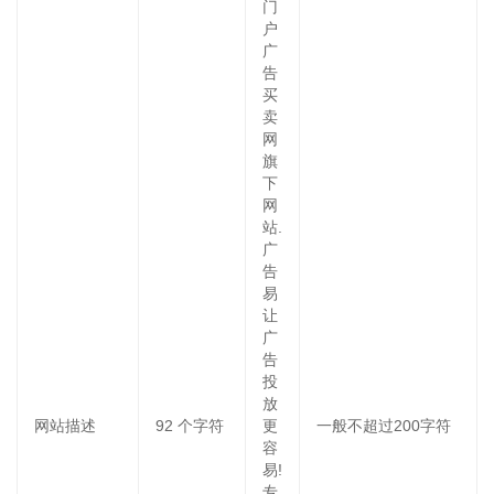
门
户
广
告
买
卖
网
旗
下
网
站.
广
告
易
让
广
告
投
放
网站描述
92
个字符
更
一般不超过200字符
容
易!
专