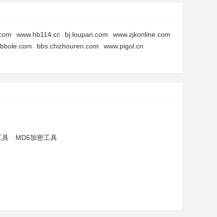
.com
www.hb114.cc
bj.loupan.com
www.zjkonline.com
obbole.com
bbs.chizhouren.com
www.pigol.cn
工具
MD5加密工具