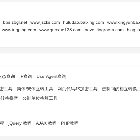
bbs.zbgl.net
www.jszks.com
huludao.baixing.com
www.xingyunba
www.ingping.com
www.guoxue123.com
novel.tingroom.com
blog.j
p状态查询
IP查询
UserAgent查询
解密工具
简体/繁体互转工具
网页代码JS加密工具
进制间的相互转换
字转换拼音
公制单位换算工具
教程
jQuery 教程
AJAX 教程
PHP教程