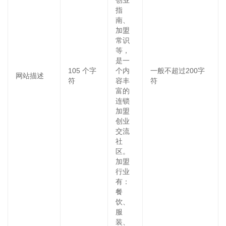
创业
指
南、
加盟
常识
等，
是一
105
个字
个内
一般不超过200字
网站描述
符
容丰
符
富的
连锁
加盟
创业
交流
社
区。
加盟
行业
有：
餐
饮、
服
装、