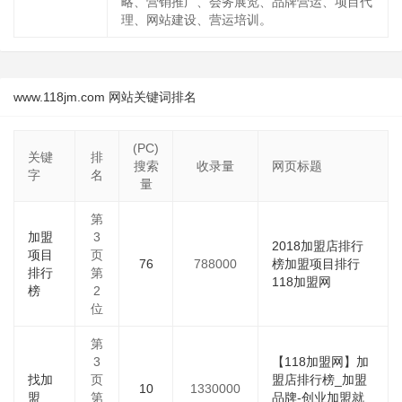
略、营销推广、会务展览、品牌营运、项目代
理、网站建设、营运培训。
www.118jm.com 网站关键词排名
(PC)
关键
排
搜索
收录量
网页标题
字
名
量
第
加盟
3
2018加盟店排行
项目
页
76
788000
榜加盟项目排行
排行
第
118加盟网
榜
2
位
第
3
【118加盟网】加
找加
页
盟店排行榜_加盟
10
1330000
盟
第
品牌-创业加盟就