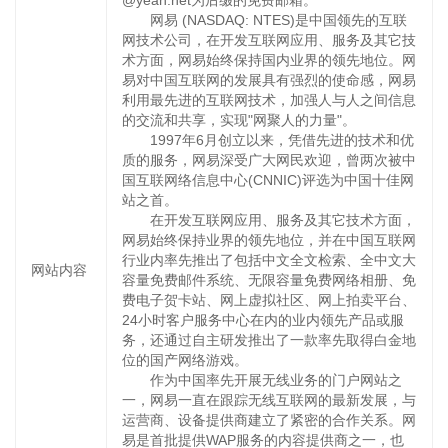
@yeah.net为后缀的免费邮箱。
网易 (NASDAQ: NTES)是中国领先的互联
网技术公司，在开发互联网应用、服务及其它技
术方面，网易始终保持国内业界的领先地位。网
易对中国互联网的发展具有强烈的使命感，网易
利用最先进的互联网技术，加强人与人之间信息
的交流和共享，实现"网聚人的力量"。
1997年6月创立以来，凭借先进的技术和优
质的服务，网易深受广大网民欢迎，曾两次被中
国互联网络信息中心(CNNIC)评选为中国十佳网
站之首。
在开发互联网应用、服务及其它技术方面，
网易始终保持业界的领先地位，并在中国互联网
行业内率先推出了包括中文全文检索、全中文大
网站内容
容量免费邮件系统、无限容量免费网络相册、免
费电子贺卡站、网上虚拟社区、网上拍卖平台、
24小时客户服务中心在内的业内领先产品或服
务，还通过自主研发推出了一款率先取得白金地
位的国产网络游戏。
作为中国率先开展无线业务的门户网站之
一，网易一直在跟踪无线互联网的最新发展，与
运营商、设备提供商建立了紧密的合作关系。网
易是首批提供WAP服务的内容提供商之一，也