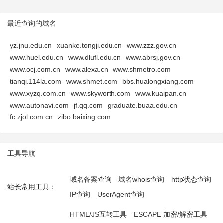
最近查询的域名
yz.jnu.edu.cn
xuanke.tongji.edu.cn
www.zzz.gov.cn
www.huel.edu.cn
www.dlufl.edu.cn
www.abrsj.gov.cn
www.ocj.com.cn
www.alexa.cn
www.shmetro.com
tianqi.114la.com
www.shmet.com
bbs.hualongxiang.com
www.xyzq.com.cn
www.skyworth.com
www.kuaipan.cn
www.autonavi.com
jf.qq.com
graduate.buaa.edu.cn
fc.zjol.com.cn
zibo.baixing.com
工具导航
域名备案查询
域名whois查询
http状态查询
站长常用工具：
IP查询
UserAgent查询
HTML/JS互转工具
ESCAPE 加密/解密工具