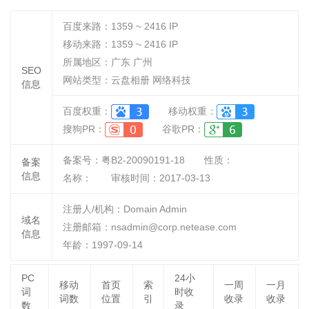
百度来路：
1359 ~ 2416
IP
移动来路：
1359 ~ 2416
IP
所属地区：广东 广州
SEO
网站类型：云盘相册 网络科技
信息
百度权重：
移动权重：
搜狗PR：
谷歌PR：
备案号：粤B2-20090191-18
性质：
备案
信息
名称：
审核时间：
2017-03-13
注册人/机构：Domain Admin
域名
注册邮箱：nsadmin@corp.netease.com
信息
年龄：1997-09-14
PC
24小
移动
首页
索
一周
一月
词
时收
词数
位置
引
收录
收录
数
录