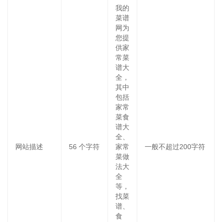
我的
菜谱
网为
您提
供家
常菜
谱大
全，
其中
包括
家常
菜食
谱大
全、
网站描述
56
个字符
家常
一般不超过200字符
菜做
法大
全
等，
找菜
谱、
食