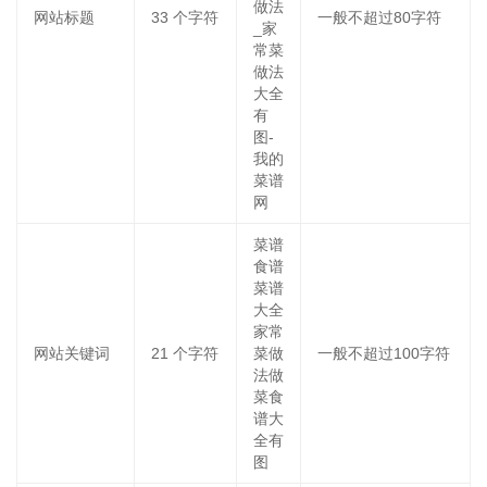
做法
网站标题
33
个字符
一般不超过80字符
_家
常菜
做法
大全
有
图-
我的
菜谱
网
菜谱
食谱
菜谱
大全
家常
网站关键词
21
个字符
菜做
一般不超过100字符
法做
菜食
谱大
全有
图