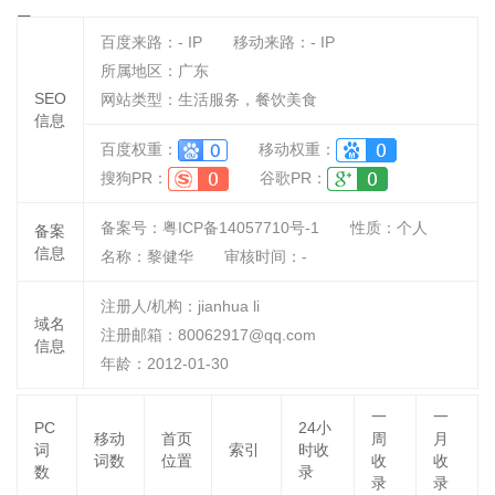
网
百度来路：
-
IP
移动来路：
-
IP
所属地区：广东
SEO
网站类型：生活服务，餐饮美食
信息
百度权重：
移动权重：
搜狗PR：
谷歌PR：
备案号：粤ICP备14057710号-1
性质：
个人
备案
信息
名称：
黎健华
审核时间：
-
注册人/机构：jianhua li
域名
注册邮箱：80062917@qq.com
信息
年龄：2012-01-30
一
一
PC
24小
移动
首页
周
月
词
索引
时收
词数
位置
收
收
数
录
录
录