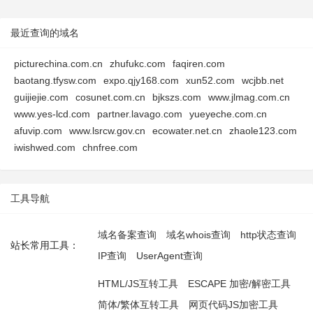
最近查询的域名
picturechina.com.cn
zhufukc.com
faqiren.com
baotang.tfysw.com
expo.qjy168.com
xun52.com
wcjbb.net
guijiejie.com
cosunet.com.cn
bjkszs.com
www.jlmag.com.cn
www.yes-lcd.com
partner.lavago.com
yueyeche.com.cn
afuvip.com
www.lsrcw.gov.cn
ecowater.net.cn
zhaole123.com
iwishwed.com
chnfree.com
工具导航
域名备案查询
域名whois查询
http状态查询
站长常用工具：
IP查询
UserAgent查询
HTML/JS互转工具
ESCAPE 加密/解密工具
简体/繁体互转工具
网页代码JS加密工具