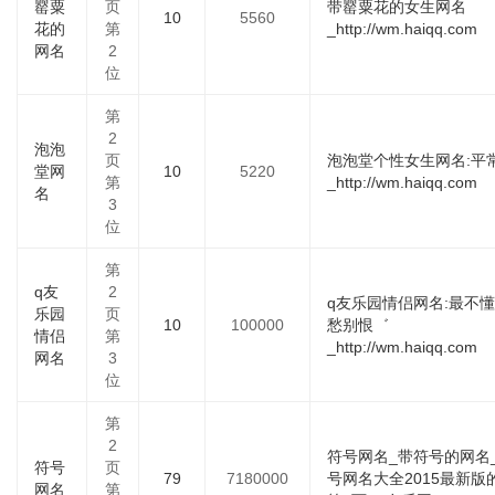
罂粟
页
带罂粟花的女生网名
10
5560
花的
第
_http://wm.haiqq.com
网名
2
位
第
2
泡泡
页
泡泡堂个性女生网名:平
堂网
10
5220
第
_http://wm.haiqq.com
名
3
位
第
q友
2
q友乐园情侣网名:最不
乐园
页
10
100000
愁别恨゛
情侣
第
_http://wm.haiqq.com
网名
3
位
第
2
符号网名_带符号的网名
符号
页
79
7180000
号网名大全2015最新版
网名
第