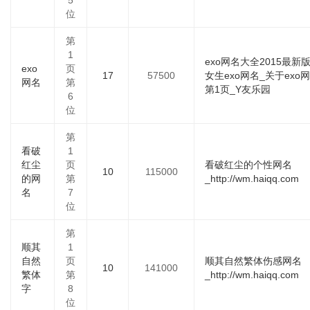
5
位
第
1
exo网名大全2015最新
exo
页
17
57500
女生exo网名_关于exo
网名
第
第1页_Y友乐园
6
位
第
看破
1
红尘
页
看破红尘的个性网名
10
115000
的网
第
_http://wm.haiqq.com
名
7
位
第
顺其
1
自然
页
顺其自然繁体伤感网名
10
141000
繁体
第
_http://wm.haiqq.com
字
8
位