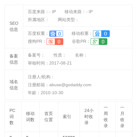
百度来路：
-
IP
移动来路：
-
IP
所属地区：
网站类型：
SEO
信息
百度权重：
移动权重：
搜狗PR：
谷歌PR：
备案号：
性质：
名称：
备案
信息
审核时间：
2017-08-21
注册人/机构：
域名
注册邮箱：abuse@godaddy.com
信息
年龄：2010-10-30
一
一
PC
24小
移动
首页
周
月
词
索引
时收
词数
位置
收
收
数
录
录
录