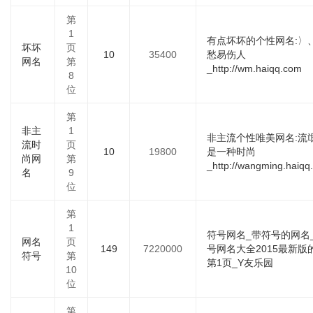
第
1
有点坏坏的个性网名:〉
坏坏
页
10
35400
愁易伤人
网名
第
_http://wm.haiqq.com
8
位
第
非主
1
非主流个性唯美网名:流
流时
页
10
19800
是一种时尚
尚网
第
_http://wangming.haiqq
名
9
位
第
1
符号网名_带符号的网名
网名
页
149
7220000
号网名大全2015最新版
符号
第
第1页_Y友乐园
10
位
第