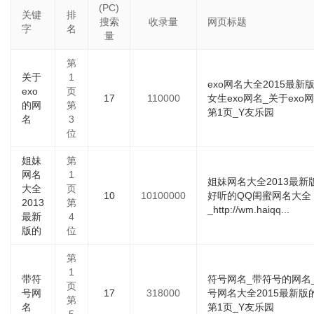
(PC)
关键
排
搜索
收录量
网页标题
字
名
量
第
关于
1
exo网名大全2015最新
exo
页
17
110000
女生exo网名_关于exo
的网
第
第1页_Y友乐园
名
3
位
姐妹
第
网名
1
姐妹网名大全2013最新
大全
页
10
10100000
好听的QQ闺蜜网名大全
2013
第
_http://wm.haiqq...
最新
4
版的
位
第
1
带符
符号网名_带符号的网名
页
号网
17
318000
号网名大全2015最新版
第
名
第1页_Y友乐园