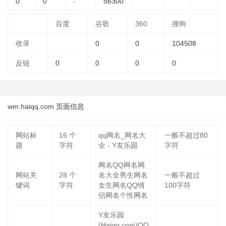
0
0
-
56300
百度
谷歌
360
搜狗
收录
0
0
104508
反链
0
0
0
0
wm.haiqq.com 页面信息
网站标
16
个
qq网名_网名大
一般不超过80
题
字符
全 - Y友乐园
字符
网名QQ网名网
网站关
28
个
名大全男生网名
一般不超过
键词
字符
女生网名QQ情
100字符
侣网名个性网名
Y友乐园
(Haiqq.com)QQ