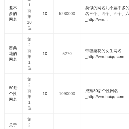
1
差不
类似的网名几个差不多
页
多的
10
5280000
名三个、四个、五个、
第
网名
_http://wm...
10
位
第
2
罂粟
页
带罂粟花的女生网名
花的
10
5270
第
_http://wm.haiqq.com
网名
1
位
第
2
80后
页
成熟80后个性网名
个性
10
1090000
第
_http://wm.haiqq.com
网名
1
位
第
关于
2