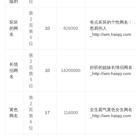
版的
位
第
2
坏坏
有点坏坏的个性网名:〉
页
的网
10
826000
愁易伤人
第
名
_http://wm.haiqq.com
5
位
第
2
长情
页
好听的姐妹长情侣网名
侣网
10
14200000
第
_http://wm.haiqq.com
名
5
位
第
2
黄色
页
女生霸气黄色女生网名
17
116000
网名
第
_http://wm.haiqq.com
6
位