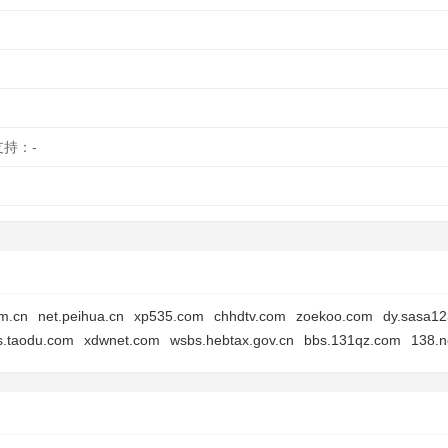
支持：-
m.cn
net.peihua.cn
xp535.com
chhdtv.com
zoekoo.com
dy.sasa1
s.taodu.com
xdwnet.com
wsbs.hebtax.gov.cn
bbs.131qz.com
138.n