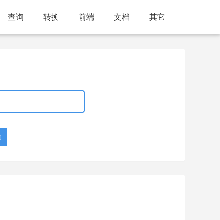
查询
转换
前端
文档
其它
询