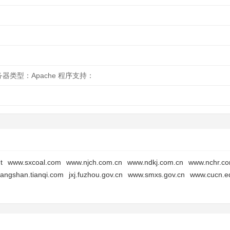
服务器类型：Apache 程序支持：
t
www.sxcoal.com
www.njch.com.cn
www.ndkj.com.cn
www.nchr.co
tangshan.tianqi.com
jxj.fuzhou.gov.cn
www.smxs.gov.cn
www.cucn.e