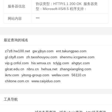
协议类型：HTTP/1.1 200 OK 服务器类
服务器信息
型：Microsoft-IIS/8.5 程序支持：
网站内容
***
最近查询的域名
z7z8.hw100.net
gw.yjbys.com
ent.takungpao.com
gl.city8.com
zh.taoshouyou.com
shenmu.iccgame.com
vip.g.cnfol.com
his.wmxa.cn
tclyjg.com
ahgtyc.com
glcat.edu.cn
nbru.cn
hehua.net
zhangxiangling.com
ikrtv.com
yitong-group.com
wellav.com
56110.cn
chitone.com.cn
www.caiyiduo.com
工具导航