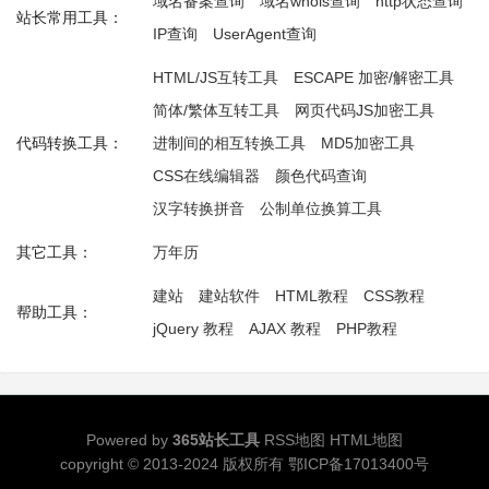
域名备案查询
域名whois查询
http状态查询
站长常用工具：
IP查询
UserAgent查询
HTML/JS互转工具
ESCAPE 加密/解密工具
简体/繁体互转工具
网页代码JS加密工具
代码转换工具：
进制间的相互转换工具
MD5加密工具
CSS在线编辑器
颜色代码查询
汉字转换拼音
公制单位换算工具
其它工具：
万年历
建站
建站软件
HTML教程
CSS教程
帮助工具：
jQuery 教程
AJAX 教程
PHP教程
Powered by
365站长工具
RSS地图
HTML地图
copyright © 2013-2024 版权所有
鄂ICP备17013400号