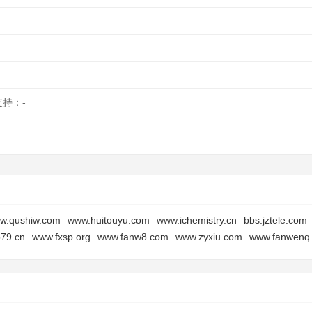
支持：-
w.qushiw.com
www.huitouyu.com
www.ichemistry.cn
bbs.jztele.com
579.cn
www.fxsp.org
www.fanw8.com
www.zyxiu.com
www.fanwenq