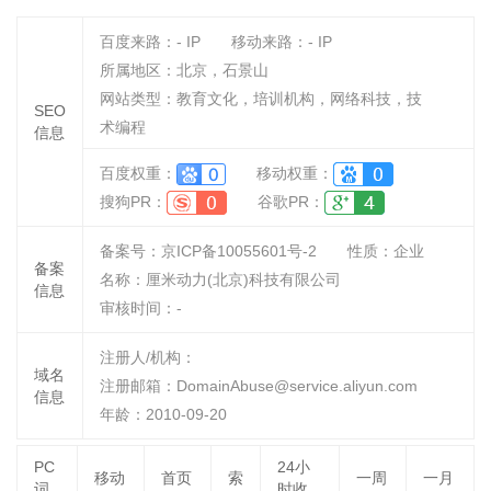
百度来路：
-
IP
移动来路：
-
IP
所属地区：北京，石景山
网站类型：教育文化，培训机构，网络科技，技
SEO
术编程
信息
百度权重：
移动权重：
搜狗PR：
谷歌PR：
备案号：京ICP备10055601号-2
性质：
企业
备案
名称：
厘米动力(北京)科技有限公司
信息
审核时间：
-
注册人/机构：
域名
注册邮箱：DomainAbuse@service.aliyun.com
信息
年龄：2010-09-20
PC
24小
移动
首页
索
一周
一月
词
时收