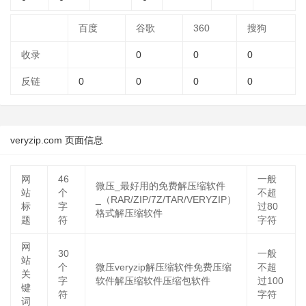
百度
谷歌
360
搜狗
收录
0
0
0
反链
0
0
0
0
veryzip.com 页面信息
网
46
一般
微压_最好用的免费解压缩软件
站
个
不超
_（RAR/ZIP/7Z/TAR/VERYZIP）
标
字
过80
格式解压缩软件
题
符
字符
网
30
一般
站
个
微压veryzip解压缩软件免费压缩
不超
关
字
软件解压缩软件压缩包软件
过100
键
符
字符
词