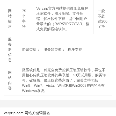
Veryzip官方网站提供微压免费解
网
75
一般
压缩软件，图片压缩、文件压
站
个
不超
缩、解压软件下载，是中国用户
描
字
过200
量最大的（RAR/ZIP/7Z/TAR）格
述
符
字符
式免费解压缩软件。
服
务
器
协议类型：- 服务器类型：- 程序支持：-
信
息
微压软件是一种完全免费的解压缩压缩软件，再也不
网
用担心传统压缩软件的共享版、40天试用期、购买许
站
可、破解版、修正版这些东西了，完美支持包括
内
Win8、Win7、Vista、WinXP和Win2003在内的所有
容
Windows系统。
veryzip.com 网站关键词排名