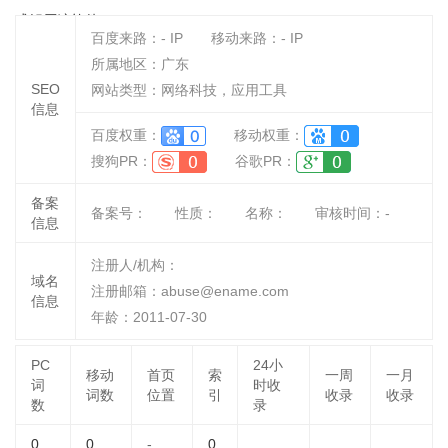
式解压缩软件
百度来路：
-
IP
移动来路：
-
IP
所属地区：广东
SEO
网站类型：网络科技，应用工具
信息
百度权重：
移动权重：
搜狗PR：
谷歌PR：
备案
备案号：
性质：
名称：
审核时间：
-
信息
注册人/机构：
域名
注册邮箱：abuse@ename.com
信息
年龄：2011-07-30
PC
24小
移动
首页
索
一周
一月
词
时收
词数
位置
引
收录
收录
数
录
0
0
-
0