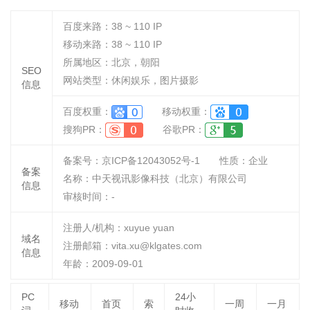
百度来路：
38 ~ 110
IP
移动来路：
38 ~ 110
IP
所属地区：北京，朝阳
SEO
网站类型：休闲娱乐，图片摄影
信息
百度权重：
移动权重：
搜狗PR：
谷歌PR：
备案号：京ICP备12043052号-1
性质：
企业
备案
名称：
中天视讯影像科技（北京）有限公司
信息
审核时间：
-
注册人/机构：xuyue yuan
域名
注册邮箱：vita.xu@klgates.com
信息
年龄：2009-09-01
PC
24小
移动
首页
索
一周
一月