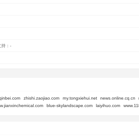
支持：-
qinbei.com
zhishi.zaojiao.com
my.tongxiehui.net
news.online.cq.cn
w.jianxinchemical.com
blue-skylandscape.com
laiyihuo.com
www.11