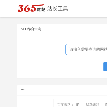
SEO综合查询
***
百度来路：
-
IP
移动来路：
-
I