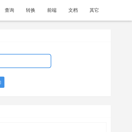
查询
转换
前端
文档
其它
询