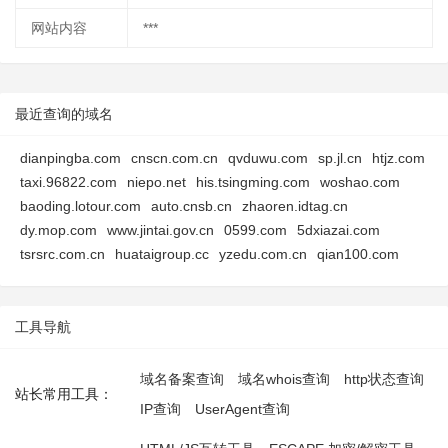
网站内容
***
最近查询的域名
dianpingba.com
cnscn.com.cn
qvduwu.com
sp.jl.cn
htjz.com
taxi.96822.com
niepo.net
his.tsingming.com
woshao.com
baoding.lotour.com
auto.cnsb.cn
zhaoren.idtag.cn
dy.mop.com
www.jintai.gov.cn
0599.com
5dxiazai.com
tsrsrc.com.cn
huataigroup.cc
yzedu.com.cn
qian100.com
工具导航
域名备案查询
域名whois查询
http状态查询
站长常用工具：
IP查询
UserAgent查询