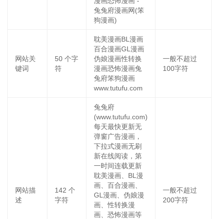
漫画恐怖漫画 -
兔兔府漫画网(笨
狗漫画)
耽美漫画BL漫画
百合漫画GL漫画
网站关
50
个字
伪娘漫画性转换
一般不超过
键词
符
漫画恐怖漫画兔
100字符
兔府笨狗漫画
www.tutufu.com
兔兔府
(www.tutufu.com)
每天最快更新无
弹窗广告漫画，
下拉式漫画无刷
新在线阅读，第
一时间连载更新
耽美漫画、BL漫
画、百合漫画、
网站描
142
个
一般不超过
GL漫画、伪娘漫
述
字符
200字符
画、性转换漫
画、恐怖漫画等