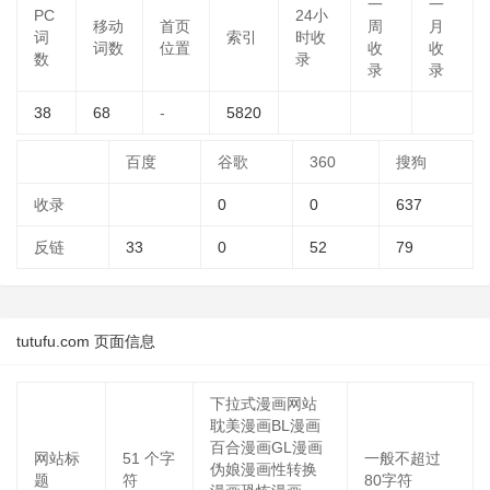
一
一
PC
24小
移动
首页
周
月
词
索引
时收
词数
位置
收
收
数
录
录
录
38
68
-
5820
百度
谷歌
360
搜狗
收录
0
0
637
反链
33
0
52
79
tutufu.com 页面信息
下拉式漫画网站
耽美漫画BL漫画
百合漫画GL漫画
网站标
51
个字
一般不超过
伪娘漫画性转换
题
符
80字符