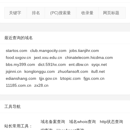
关键字
排名
(PC)搜索量
收录量
网页标题
最近查询的域名
startos.com
club.mangocity.com
jobs.tianjihr.com
food.sxgov.cn
jwxt.xxu.edu.cn
chinatelecom.hicdma.com
bbs.my399.com
dict.591hx.com
ent.dbw.cn
syqx.net
jsjinni.cn
konglonggu.com
zhuofansoft.com
itu8.net
edianshang.com
tjjx.gov.cn
lztopic.com
fjgs.com.cn
11185.com.cn
zx28.cn
工具导航
域名备案查询
域名whois查询
http状态查询
站长常用工具：