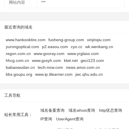
网站内容
***
最近查询的域名
www.hankooktire.com
fusheng-group.com
xinjinqiu.com
yurongoptical.com
p2.easou.com
cyo.cc
wk.wenkang.cn
regon.com.cn
www.gooray.com
www.yrglass.com
hhcg.com.cn
www.gxsyh.com
klwt.net
geci123.com
babaowudan.cn
tech-now.com
news.amoi.com.cn
bbs.goupu.org
www.ip.itlearner.com
jwc.qhu.edu.cn
工具导航
域名备案查询
域名whois查询
http状态查询
站长常用工具：
IP查询
UserAgent查询