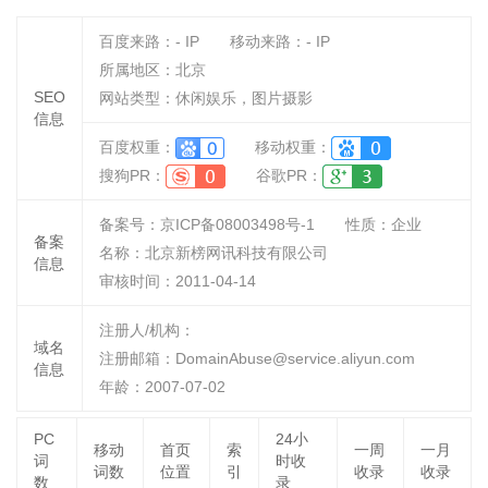
百度来路：
-
IP
移动来路：
-
IP
所属地区：北京
SEO
网站类型：休闲娱乐，图片摄影
信息
百度权重：
移动权重：
搜狗PR：
谷歌PR：
备案号：京ICP备08003498号-1
性质：
企业
备案
名称：
北京新榜网讯科技有限公司
信息
审核时间：
2011-04-14
注册人/机构：
域名
注册邮箱：DomainAbuse@service.aliyun.com
信息
年龄：2007-07-02
PC
24小
移动
首页
索
一周
一月
词
时收
词数
位置
引
收录
收录
数
录