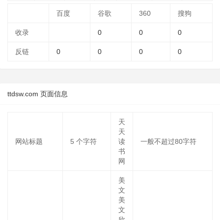
百度
谷歌
360
搜狗
收录
0
0
0
反链
0
0
0
0
ttdsw.com 页面信息
天
天
网站标题
5
个字符
读
一般不超过80字符
书
网
美
文
美
文
欣