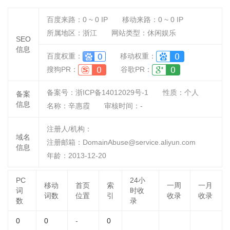
百度来路：
0 ~ 0
IP
移动来路：
0 ~ 0
IP
所属地区：浙江
网站类型：休闲娱乐
SEO
信息
百度权重：
移动权重：
搜狗PR：
谷歌PR：
备案号：浙ICP备14012029号-1
性质：
个人
备案
信息
名称：
辛惠霞
审核时间：
-
注册人/机构：
域名
注册邮箱：DomainAbuse@service.aliyun.com
信息
年龄：2013-12-20
PC
24小
移动
首页
索
一周
一月
词
时收
词数
位置
引
收录
收录
数
录
0
0
-
0