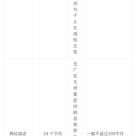
词
句
子
人
生
感
悟
文
章
无
广
告
无
弹
窗
提
供
精
选
推
荐
网站描述
24
个字符
一般不超过200字符