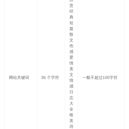
赏
经
典
短
篇
散
文
伤
感
爱
情
美
文
网站关键词
36
个字符
一般不超过100字符
情
感
日
志
大
全
唯
美
诗