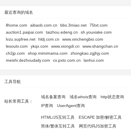
最近查询的域名
llhome.com
aibaob.com.cn
bbs.3miao.net
75txt.com
auction1.paipai.com
taizhou.edeng.cn
sh.youxiake.com
lvzu.supfree.net
hldj.com.cn
www.xinchengbio.com
lesoutv.com
ykqx.com
www.xiongdi.cn
www.shangchan.cn
ch2jp.com
shop.mimimama.com
zhongkao.zgjhjy.com
meishi.dezhoudaily.com
cs.pxto.com.cn
lanhui.com
工具导航
域名备案查询
域名whois查询
http状态查询
站长常用工具：
IP查询
UserAgent查询
HTML/JS互转工具
ESCAPE 加密/解密工具
简体/繁体互转工具
网页代码JS加密工具