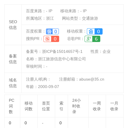
百度来路：
-
IP
移动来路：
-
IP
所属地区：浙江
网站类型：交通旅游
SEO
信息
百度权重：
移动权重：
搜狗PR：
谷歌PR：
备案号：浙ICP备15014657号-1
性质：
企业
备案
名称：
浙江旅游信息中心有限公司
信息
审核时间：
-
注册人/机构：
注册邮箱：abuse@35.cn
域名
信息
年龄：2000-09-07
PC
24小
移动
首页
索
一周
一月
词
时收
词数
位置
引
收录
收录
数
录
0
0
-
0